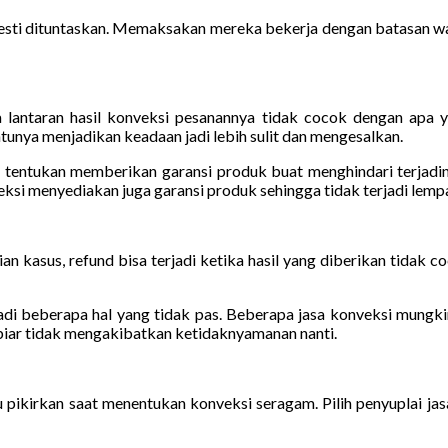
esti dituntaskan. Memaksakan mereka bekerja dengan batasan wak
ntaran hasil konveksi pesanannya tidak cocok dengan apa yan
ya menjadikan keadaan jadi lebih sulit dan mengesalkan.
u tentukan memberikan garansi produk buat menghindari terjadiny
nveksi menyediakan juga garansi produk sehingga tidak terjadi lem
n kasus, refund bisa terjadi ketika hasil yang diberikan tidak coc
di beberapa hal yang tidak pas. Beberapa jasa konveksi mungkin
i biar tidak mengakibatkan ketidaknyamanan nanti.
u pikirkan saat menentukan konveksi seragam. Pilih penyuplai ja