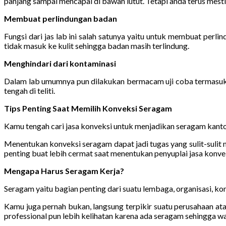
panjang sampai mencapai di bawah lutut. Tetapi anda terus mesti k
Membuat perlindungan badan
Fungsi dari jas lab ini salah satunya yaitu untuk membuat perl
tidak masuk ke kulit sehingga badan masih terlindung.
Menghindari dari kontaminasi
Dalam lab umumnya pun dilakukan bermacam uji coba termasuk p
tengah di teliti.
Tips Penting Saat Memilih Konveksi Seragam
Kamu tengah cari jasa konveksi untuk menjadikan seragam kanto
Menentukan konveksi seragam dapat jadi tugas yang sulit-suli
penting buat lebih cermat saat menentukan penyuplai jasa konvek
Mengapa Harus Seragam Kerja?
Seragam yaitu bagian penting dari suatu lembaga, organisasi, kom
Kamu juga pernah bukan, langsung terpikir suatu perusahaan ata
professional pun lebih kelihatan karena ada seragam sehingga wa