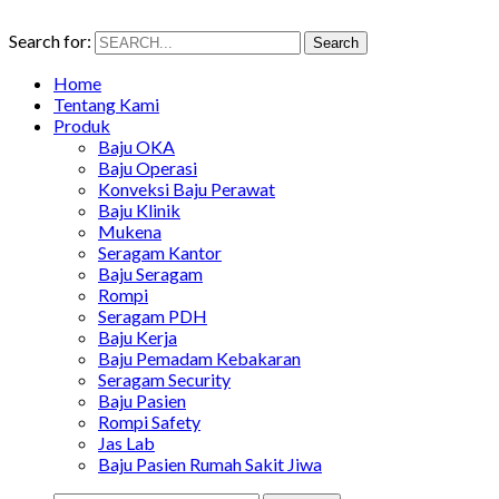
Search for:
Search
Home
Tentang Kami
Produk
Baju OKA
Baju Operasi
Konveksi Baju Perawat
Baju Klinik
Mukena
Seragam Kantor
Baju Seragam
Rompi
Seragam PDH
Baju Kerja
Baju Pemadam Kebakaran
Seragam Security
Baju Pasien
Rompi Safety
Jas Lab
Baju Pasien Rumah Sakit Jiwa