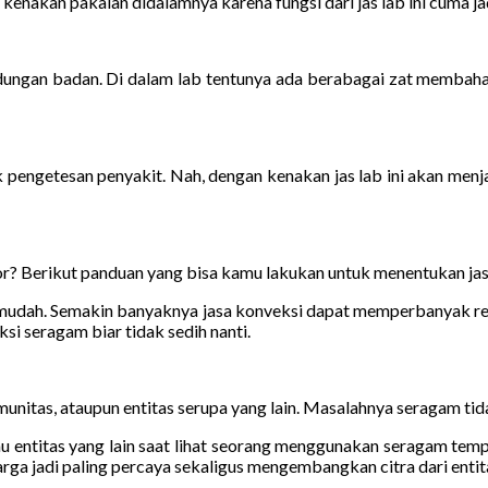
enakan pakaian didalamnya karena fungsi dari jas lab ini cuma jadi 
indungan badan. Di dalam lab tentunya ada berabagai zat membaha
engetesan penyakit. Nah, dengan kenakan jas lab ini akan menja
r? Berikut panduan yang bisa kamu lakukan untuk menentukan jasa
t mudah. Semakin banyaknya jasa konveksi dapat memperbanyak r
si seragam biar tidak sedih nanti.
unitas, ataupun entitas serupa yang lain. Masalahnya seragam tida
u entitas yang lain saat lihat seorang menggunakan seragam tempat
rga jadi paling percaya sekaligus mengembangkan citra dari entita