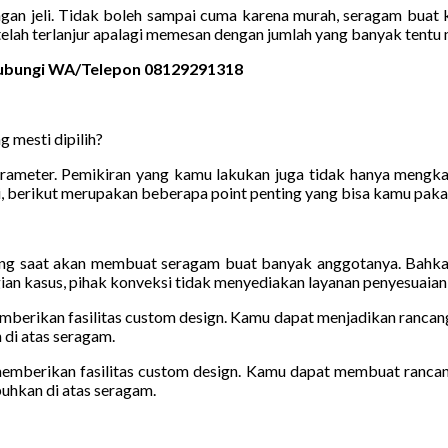
ngan jeli. Tidak boleh sampai cuma karena murah, seragam buat
elah terlanjur apalagi memesan dengan jumlah yang banyak tentu 
 Hubungi WA/Telepon 08129291318
 mesti dipilih?
meter. Pemikiran yang kamu lakukan juga tidak hanya mengkaji m
i, berikut merupakan beberapa point penting yang bisa kamu pakai
ang saat akan membuat seragam buat banyak anggotanya. Bahkan 
gian kasus, pihak konveksi tidak menyediakan layanan penyesuaian 
emberikan fasilitas custom design. Kamu dapat menjadikan rancan
 di atas seragam.
 memberikan fasilitas custom design. Kamu dapat membuat ranca
buhkan di atas seragam.