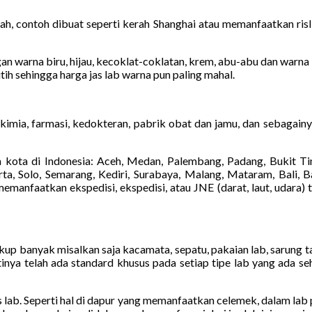
h, contoh dibuat seperti kerah Shanghai atau memanfaatkan risli
n warna biru, hijau, kecoklat-coklatan, krem, abu-abu dan warna la
tih sehingga harga jas lab warna pun paling mahal.
kimia, farmasi, kedokteran, pabrik obat dan jamu, dan sebagain
kota di Indonesia: Aceh, Medan, Palembang, Padang, Bukit Tin
a, Solo, Semarang, Kediri, Surabaya, Malang, Mataram, Bali, Ba
anfaatkan ekspedisi, ekspedisi, atau JNE (darat, laut, udara) 
cukup banyak misalkan saja kacamata, sepatu, pakaian lab, sarung 
inya telah ada standard khusus pada setiap tipe lab yang ada s
jas lab. Seperti hal di dapur yang memanfaatkan celemek, dalam lab