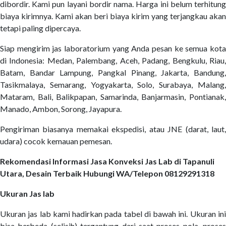
dibordir. Kami pun layani bordir nama. Harga ini belum terhitung
biaya kirimnya. Kami akan beri biaya kirim yang terjangkau akan
tetapi paling dipercaya.
Siap mengirim jas laboratorium yang Anda pesan ke semua kota
di Indonesia: Medan, Palembang, Aceh, Padang, Bengkulu, Riau,
Batam, Bandar Lampung, Pangkal Pinang, Jakarta, Bandung,
Tasikmalaya, Semarang, Yogyakarta, Solo, Surabaya, Malang,
Mataram, Bali, Balikpapan, Samarinda, Banjarmasin, Pontianak,
Manado, Ambon, Sorong, Jayapura.
Pengiriman biasanya memakai ekspedisi, atau JNE (darat, laut,
udara) cocok kemauan pemesan.
Rekomendasi Informasi Jasa Konveksi Jas Lab di Tapanuli
Utara, Desain Terbaik Hubungi WA/Telepon 08129291318
Ukuran Jas lab
Ukuran jas lab kami hadirkan pada tabel di bawah ini. Ukuran ini
bisa berbeda (selisih) tergantung dari saat proses pola, proses