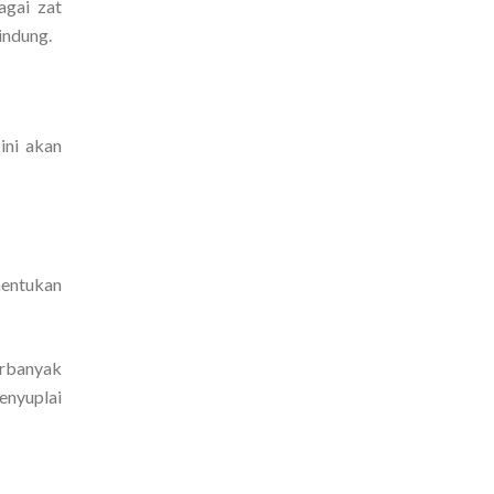
agai zat
indung.
ini akan
nentukan
erbanyak
enyuplai