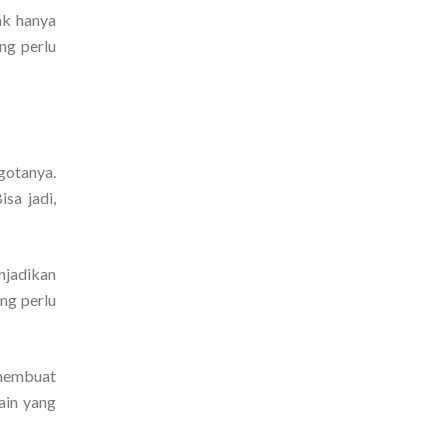
ak hanya
ng perlu
gotanya.
sa jadi,
njadikan
ng perlu
 membuat
ain yang