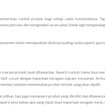
mberikan contoh produk bagi setiap calon konsumennya. Tapi
onsumen percaya dan mengetahui secara jelas (tidak lagi mengawan
onsumen untuk mendapatkan deskripsi paling nyata seperti apa nan
k macam produk buat ditawarkan. Seperti contoh, kamu bisa m
ariatif cocok dengan keperluan beragam macam konsumen. Artin
mendasi sebelum menentukan produk terbaik yang akan dipilih.
k pilihan, tapi juga memahami produk yang dimiliki dan ditawark
eperti jenis bahan apa yang tepat buat keperluan seragam kerja,