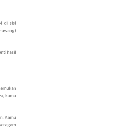
 di sisi
g-awang)
ti hasil
enemukan
ya, kamu
an. Kamu
 seragam