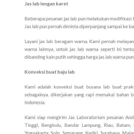
Jas lab lengan karet
Beberapa pesanan jas lab pun melakukan modifikasi ba
Jas lab pun pernah diminta diperpanjang sampai ke ba
Layani jas lab beragam warna. Kami pernah melayani
warna lainnya. untuk jas lab warna seperti ini ten
dibanding kain putih sehingga harga jas lab warna pun
Konveksi buat baju lab
Kami adalah konveksi buat busana lab buat prakt
sebagainya. dikerjakan yang rapi memakai bahan be
Indonesia.
Kami siap mengirim Jas Laboratorium pesanan And
Tinggi, Bengkulu, Bandar Lampung, Riau, Batam, 
Yogyakarta, Solo, Semarang, Kediri, Surabaya, Mala