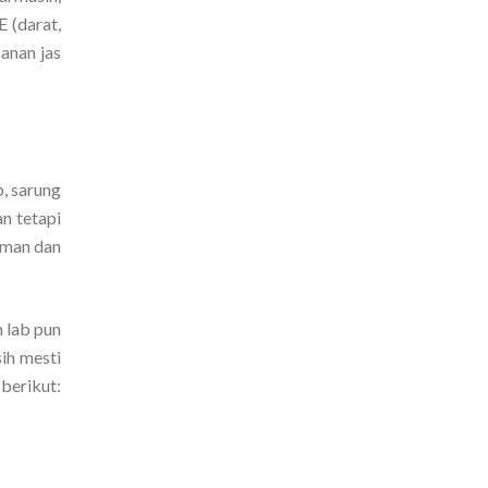
 (darat,
anan jas
b, sarung
n tetapi
aman dan
m lab pun
ih mesti
 berikut: