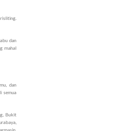
sliting.
-abu dan
ng mahal
amu, dan
di semua
g, Bukit
urabaya,
armasin,