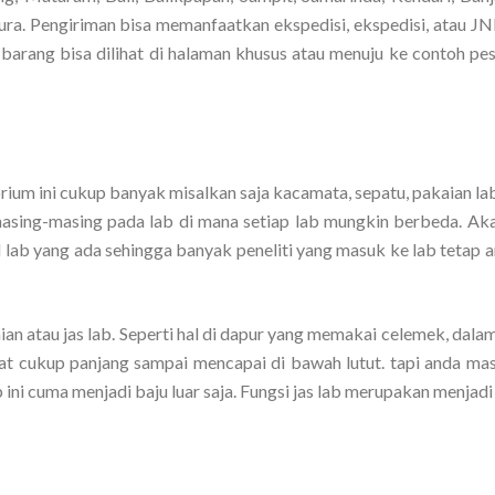
a. Pengiriman bisa memanfaatkan ekspedisi, ekspedisi, atau JNE
barang bisa dilihat di halaman khusus atau menuju ke contoh pes
rium ini cukup banyak misalkan saja kacamata, sepatu, pakaian la
masing-masing pada lab di mana setiap lab mungkin berbeda. Aka
l lab yang ada sehingga banyak peneliti yang masuk ke lab tetap 
aian atau jas lab. Seperti hal di dapur yang memakai celemek, dala
uat cukup panjang sampai mencapai di bawah lutut. tapi anda mas
 ini cuma menjadi baju luar saja. Fungsi jas lab merupakan menjadi