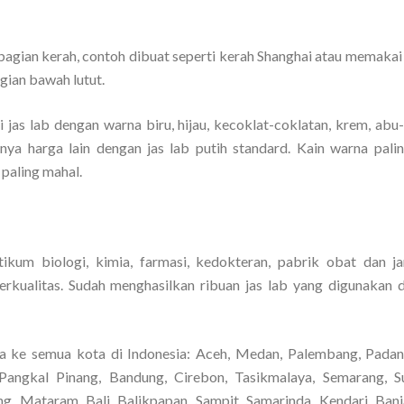
gian kerah, contoh dibuat seperti kerah Shanghai atau memakai ri
gian bawah lutut.
 jas lab dengan warna biru, hijau, kecoklat-coklatan, krem, abu
tunya harga lain dengan jas lab putih standard. Kain warna pali
 paling mahal.
ikum biologi, kimia, farmasi, kedokteran, pabrik obat dan j
rkualitas. Sudah menghasilkan ribuan jas lab yang digunakan 
a ke semua kota di Indonesia: Aceh, Medan, Palembang, Padan
Pangkal Pinang, Bandung, Cirebon, Tasikmalaya, Semarang, S
ng, Mataram, Bali, Balikpapan, Sampit, Samarinda, Kendari, Banj