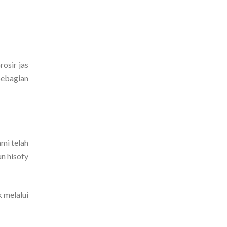
rosir jas
Sebagian
mi telah
un hisofy
 melalui