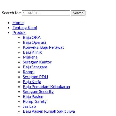
Search for:
Search
Home
Tentang Kami
Produk
Baju OKA
Baju Operasi
Konveksi Baju Perawat
Baju Klinik
Mukena
Seragam Kantor
Baju Seragam
Rompi
Seragam PDH
Baju Kerja
Baju Pemadam Kebakaran
Seragam Security
Baju Pasien
Rompi Safety
Jas Lab
Baju Pasien Rumah Sakit Jiwa