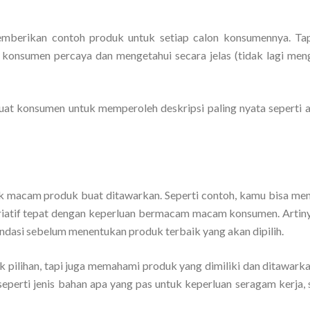
mberikan contoh produk untuk setiap calon konsumennya. Tapi
on konsumen percaya dan mengetahui secara jelas (tidak lagi me
at konsumen untuk memperoleh deskripsi paling nyata seperti a
k macam produk buat ditawarkan. Seperti contoh, kamu bisa m
ariatif tepat dengan keperluan bermacam macam konsumen. Artin
endasi sebelum menentukan produk terbaik yang akan dipilih.
k pilihan, tapi juga memahami produk yang dimiliki dan ditawark
seperti jenis bahan apa yang pas untuk keperluan seragam kerja,