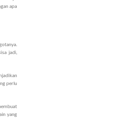
ngan apa
gotanya.
sa jadi,
njadikan
ng perlu
 membuat
ain yang