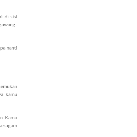
 di sisi
ngawang-
pa nanti
enemukan
ya, kamu
an. Kamu
 seragam