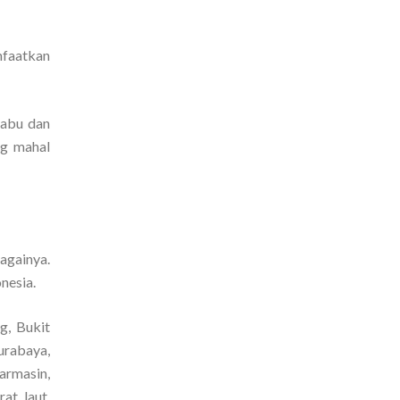
nfaatkan
-abu dan
ng mahal
bagainya.
nesia.
g, Bukit
urabaya,
armasin,
t, laut,