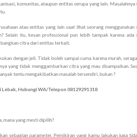
anisasi, komunitas, ataupun entitas serupa yang lain. Masalahnya
tu.
rusahaan atau entitas yang lain saat lihat seorang menggunakan
n? Selain itu, kesan professional pun lebih tampak karena ada
angkan citra dari entitas terkait.
akukan dengan jeli. Tidak boleh sampai cuma karena murah, serag
hnya yang tidak menggambarkan citra yang mau disampaikan. Se
banyak tentu mengakibatkan masalah tersendiri, bukan ?
i di Lebak, Hubungi WA/Telepon 08129291318
, mana yang mesti dipilih?
an sebagian parameter. Pemikiran yang kamu lakukan juga tid