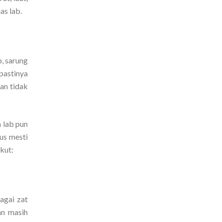
as lab.
b, sarung
pastinya
an tidak
m lab pun
us mesti
ikut:
agai zat
an masih