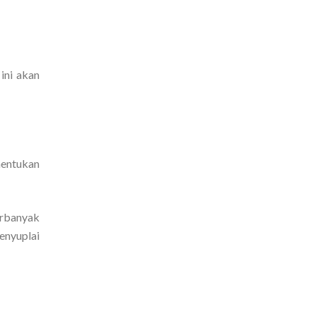
ini akan
nentukan
erbanyak
enyuplai