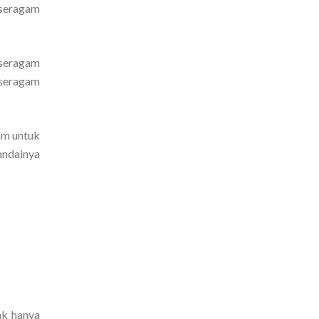
 seragam
 seragam
 seragam
am untuk
andainya
ak hanya