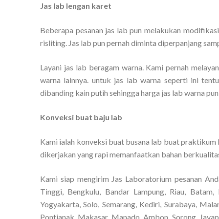
Jas lab lengan karet
Beberapa pesanan jas lab pun melakukan modifikasi
risliting. Jas lab pun pernah diminta diperpanjang sam
Layani jas lab beragam warna. Kami pernah melayani
warna lainnya. untuk jas lab warna seperti ini ten
dibanding kain putih sehingga harga jas lab warna pun
Konveksi buat baju lab
Kami ialah konveksi buat busana lab buat praktikum b
dikerjakan yang rapi memanfaatkan bahan berkualitas
Kami siap mengirim Jas Laboratorium pesanan And
Tinggi, Bengkulu, Bandar Lampung, Riau, Batam, 
Yogyakarta, Solo, Semarang, Kediri, Surabaya, Mala
Pontianak, Makasar, Manado, Ambon, Sorong, Jayapur