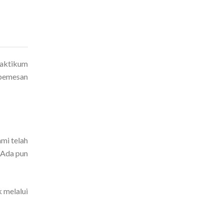
raktikum
 pemesan
mi telah
. Ada pun
 melalui