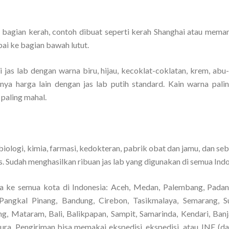
 bagian kerah, contoh dibuat seperti kerah Shanghai atau mema
pai ke bagian bawah lutut.
 jas lab dengan warna biru, hijau, kecoklat-coklatan, krem, abu
tunya harga lain dengan jas lab putih standard. Kain warna pali
 paling mahal.
iologi, kimia, farmasi, kedokteran, pabrik obat dan jamu, dan se
. Sudah menghasilkan ribuan jas lab yang digunakan di semua Indo
a ke semua kota di Indonesia: Aceh, Medan, Palembang, Padan
Pangkal Pinang, Bandung, Cirebon, Tasikmalaya, Semarang, S
ng, Mataram, Bali, Balikpapan, Sampit, Samarinda, Kendari, Banj
a. Pengiriman bisa memakai ekspedisi, ekspedisi, atau JNE (dara