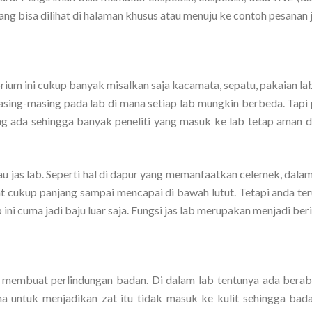
g bisa dilihat di halaman khusus atau menuju ke contoh pesanan j
rium ini cukup banyak misalkan saja kacamata, sepatu, pakaian la
asing-masing pada lab di mana setiap lab mungkin berbeda. Tapi 
ng ada sehingga banyak peneliti yang masuk ke lab tetap aman d
atau jas lab. Seperti hal di dapur yang memanfaatkan celemek, dala
at cukup panjang sampai mencapai di bawah lutut. Tetapi anda ter
ini cuma jadi baju luar saja. Fungsi jas lab merupakan menjadi ber
at membuat perlindungan badan. Di dalam lab tentunya ada berab
a untuk menjadikan zat itu tidak masuk ke kulit sehingga bad