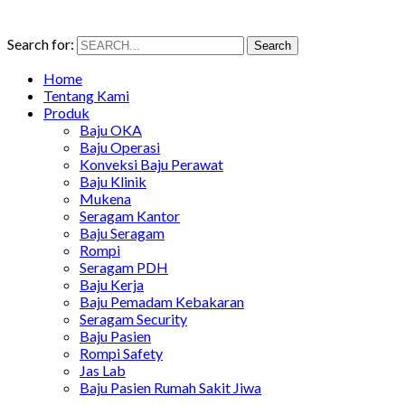
Search for:
Search
Home
Tentang Kami
Produk
Baju OKA
Baju Operasi
Konveksi Baju Perawat
Baju Klinik
Mukena
Seragam Kantor
Baju Seragam
Rompi
Seragam PDH
Baju Kerja
Baju Pemadam Kebakaran
Seragam Security
Baju Pasien
Rompi Safety
Jas Lab
Baju Pasien Rumah Sakit Jiwa