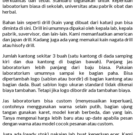
berkualitas dan tebal. Standard digunakan untuk keperluan
laboatorium biasa di sekolah, universitas atau pabrik obat dan
herbal.
Bahan lain seperti drill (kain yang dibuat dari katun) pun bisa
diminta di sini. Drill ini umumnya dipakai oleh kepala lab, kepala
pabrik, suvervisor, dan lain-lain. Kami memanfaatkan american
dan japan drill. Kadang juga ada yang memakai kain nagata drill
atau hisofy drill.
Jumlah kantong sekitar 3 buah (satu kantong di dada samping
kiri dan dua kantong di bagian bawah). Panjang jas
laboratorium lebih panjang dari baju biasa. Pakaian
laboratorium umumnya sampai ke bagian paha. Bisa
dipertambah logo (sablon atau bordir) di bagian kantong atau
bagian dada. Buat sablon logo ukuran standard tidak dikenai
biaya tambahan. Tetapi jika logo dibordir ada tambahan biaya.
Jas laboratorium bisa custom (menyesuaikan keperluan},
contohnya menggunakan warna selain putih, bagian ujung
tangan gunakan karet, model kerah berbeda, dan yang lain.
Tanya mengenai harga lebih baru atau up-date apabila pesan
dengan warna atau model cocok pesanan atau custom.
Juga ada (ready stok) pakaian lab buat keperluan ecer. Kami