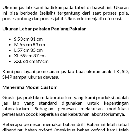
Ukuran jas lab kami hadirkan pada tabel di bawah ini. Ukuran
ini bisa berbeda (selisih) tergantung dari saat proses pola,
proses potong dan proses jahit. Ukuran ini menjadi referensi.
Ukuran Lebar pakaian Panjang Pakaian
S 53 cm 81 cm
M 55 cm 83 cm
L 57 cm 85 cm
XL 59 cm 87 cm
XXL 61 cm 89 cm
Kami pun layani pemesanan jas lab buat ukuran anak TK, SD,
SMP sampai ukuran dewasa.
Menerima Model Custom
Grosir jas praktikum laboratorium yang kami produksi adalah
jas lab yang standard digunakan untuk kepentingan
laboratorium. Sebagian pemesan melakukan modifikasi
pemesanan cocok keperluan dan kebutuhan laboratoriumnya.
Beberapa pemesan memakai bahan drill. Bahan ini lebih tebal
dibanding bahan oxford (meskipun bahan oxford kami telah