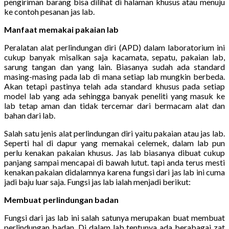
pengiriman barang bisa dilihat di halaman khusus atau menuju
ke contoh pesanan jas lab.
Manfaat memakai pakaian lab
Peralatan alat perlindungan diri (APD) dalam laboratorium ini
cukup banyak misalkan saja kacamata, sepatu, pakaian lab,
sarung tangan dan yang lain. Biasanya sudah ada standard
masing-masing pada lab di mana setiap lab mungkin berbeda.
Akan tetapi pastinya telah ada standard khusus pada setiap
model lab yang ada sehingga banyak peneliti yang masuk ke
lab tetap aman dan tidak tercemar dari bermacam alat dan
bahan dari lab.
Salah satu jenis alat perlindungan diri yaitu pakaian atau jas lab.
Seperti hal di dapur yang memakai celemek, dalam lab pun
perlu kenakan pakaian khusus. Jas lab biasanya dibuat cukup
panjang sampai mencapai di bawah lutut. tapi anda terus mesti
kenakan pakaian didalamnya karena fungsi dari jas lab ini cuma
jadi baju luar saja. Fungsi jas lab ialah menjadi berikut:
Membuat perlindungan badan
Fungsi dari jas lab ini salah satunya merupakan buat membuat
perlindungan badan. Di dalam lab tentunya ada berabagai zat