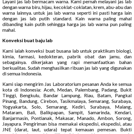
Layani jas lab bermacam warna. Kami pernah melayani jas lab
dengan warna biru, hijau, kecoklat-coklatan, krem, abu-abu dan
warna lainnya. untuk jas lab warna seperti ini pasti harga lain
dengan jas lab putih standard. Kain warna paling mahal
dibanding kain putih sehingga harga jas lab warna pun paling
mahal.
Konveksi buat baju lab
Kami ialah konveksi buat busana lab untuk praktikum biologi,
kimia, farmasi, kedokteran, pabrik obat dan jamu, dan
sebagainya. dikerjakan yang rapi memanfaatkan bahan
berkualitas. Sudah menghasilkan ribuan jas lab yang digunakan
di semua Indonesia.
Kami siap mengirim Jas Laboratorium pesanan Anda ke semua
kota di Indonesia: Aceh, Medan, Palembang, Padang, Bukit
Tinggi, Bengkulu, Bandar Lampung, Riau, Batam, Pangkal
Pinang, Bandung, Cirebon, Tasikmalaya, Semarang, Surabaya,
Yogyakarta, Solo, Semarang, Kediri, Surabaya, Malang,
Mataram, Bali, Balikpapan, Sampit, Samarinda, Kendari,
Banjarmasin, Pontianak, Makasar, Manado, Ambon, Sorong,
Jayapura. Pengiriman bisa memakai ekspedisi, ekspedisi, atau
JNE (darat, laut, udara) tepat kemauan pemesan. Bukti