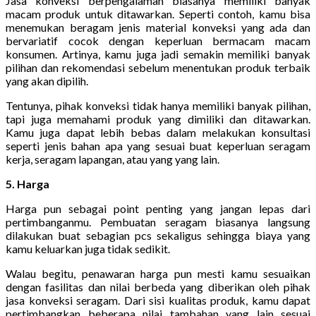
Jasa konveksi berpengalaman biasanya memiliki banyak
macam produk untuk ditawarkan. Seperti contoh, kamu bisa
menemukan beragam jenis material konveksi yang ada dan
bervariatif cocok dengan keperluan bermacam macam
konsumen. Artinya, kamu juga jadi semakin memiliki banyak
pilihan dan rekomendasi sebelum menentukan produk terbaik
yang akan dipilih.
Tentunya, pihak konveksi tidak hanya memiliki banyak pilihan,
tapi juga memahami produk yang dimiliki dan ditawarkan.
Kamu juga dapat lebih bebas dalam melakukan konsultasi
seperti jenis bahan apa yang sesuai buat keperluan seragam
kerja, seragam lapangan, atau yang yang lain.
5. Harga
Harga pun sebagai point penting yang jangan lepas dari
pertimbanganmu. Pembuatan seragam biasanya langsung
dilakukan buat sebagian pcs sekaligus sehingga biaya yang
kamu keluarkan juga tidak sedikit.
Walau begitu, penawaran harga pun mesti kamu sesuaikan
dengan fasilitas dan nilai berbeda yang diberikan oleh pihak
jasa konveksi seragam. Dari sisi kualitas produk, kamu dapat
pertimbangkan beberapa nilai tambahan yang lain sesuai