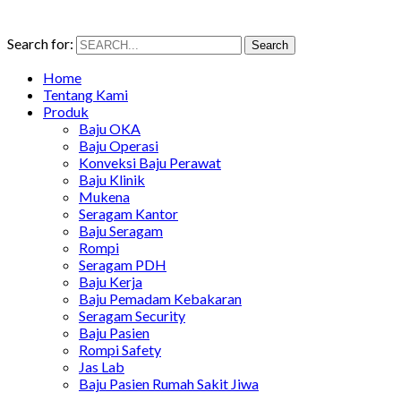
Search for:
Search
Home
Tentang Kami
Produk
Baju OKA
Baju Operasi
Konveksi Baju Perawat
Baju Klinik
Mukena
Seragam Kantor
Baju Seragam
Rompi
Seragam PDH
Baju Kerja
Baju Pemadam Kebakaran
Seragam Security
Baju Pasien
Rompi Safety
Jas Lab
Baju Pasien Rumah Sakit Jiwa