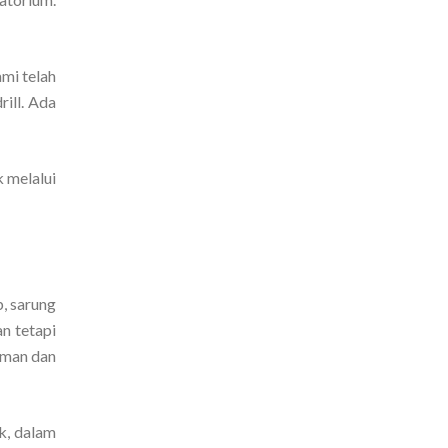
mi telah
ill. Ada
 melalui
b, sarung
n tetapi
aman dan
ek, dalam