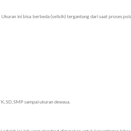
 Ukuran ini bisa berbeda (selisih) tergantung dari saat proses pol
 TK, SD, SMP sampai ukuran dewasa.
i adalah jas lab yang standard digunakan untuk kepentingan labor