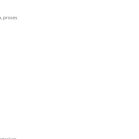
a, proses
atorium.