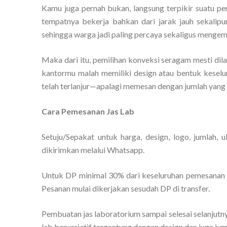
Kamu juga pernah bukan, langsung terpikir suatu pe
tempatnya bekerja bahkan dari jarak jauh sekalipu
sehingga warga jadi paling percaya sekaligus mengemb
Maka dari itu, pemilihan konveksi seragam mesti di
kantormu malah memiliki design atau bentuk kesel
telah terlanjur—apalagi memesan dengan jumlah yang
Cara Pemesanan Jas Lab
Setuju/Sepakat untuk harga, design, logo, jumlah, 
dikirimkan melalui Whatsapp.
Untuk DP minimal 30% dari keseluruhan pemesanan j
Pesanan mulai dikerjakan sesudah DP di transfer.
Pembuatan jas laboratorium sampai selesai selanjutnya
lab bervariatif tergantung dengan design dan juga j