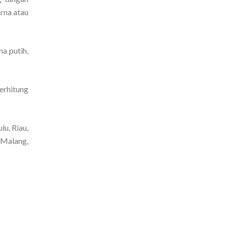
rna atau
a putih,
terhitung
u, Riau,
 Malang,