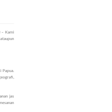
8
– Kami
 ataupun
i Papua.
eografi,
anan jas
emesanan