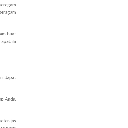
 seragam
 seragam
gam buat
 apabila
an dapat
pp Anda.
uatan jas
os kirim