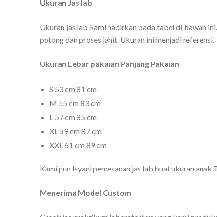
Ukuran Jas lab
Ukuran jas lab kami hadirkan pada tabel di bawah ini.
potong dan proses jahit. Ukuran ini menjadi referensi.
Ukuran Lebar pakaian Panjang Pakaian
S 53 cm 81 cm
M 55 cm 83 cm
L 57 cm 85 cm
XL 59 cm 87 cm
XXL 61 cm 89 cm
Kami pun layani pemesanan jas lab buat ukuran anak
Menerima Model Custom
Grosir jas praktikum laboratorium yang kami produks