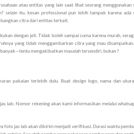
rusahaan atau entitas yang lain saat lihat seorang menggunakan
n? selain itu, kesan professional pun lebih tampak karena ada
angkan citra dari entitas terkait.
lakukan dengan jeli. Tidak boleh sampai cuma karena murah, sera
uruhnya yang tidak menggambarkan citra yang mau disampaikan.
 banyak—tentu mengakibatkan masalah tersendiri, bukan ?
ukuran pakaian terlebih dulu. Buat design logo, nama dan ukur
as lab. Nomor rekening akan kami informasikan melalui whatsa
 foto jas lab akan dikirim menjadi verifikasi. Durasi waktu pemb
umlah antrian. Sesudah pembayaran pelunasan pembayaran dan ongk