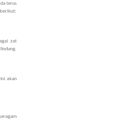
nda terus
 berikut:
agai zat
lindung.
ini akan
 seragam