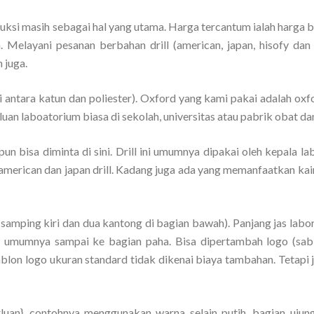
uksi masih sebagai hal yang utama. Harga tercantum ialah harga 
 Melayani pesanan berbahan drill (american, japan, hisofy dan 
 juga.
antara katun dan poliester). Oxford yang kami pakai adalah oxf
uan laboatorium biasa di sekolah, universitas atau pabrik obat da
 pun bisa diminta di sini. Drill ini umumnya dipakai oleh kepala la
 american dan japan drill. Kadang juga ada yang memanfaatkan kai
 samping kiri dan dua kantong di bagian bawah). Panjang jas labo
um umumnya sampai ke bagian paha. Bisa dipertambah logo (sab
blon logo ukuran standard tidak dikenai biaya tambahan. Tetapi j
luan}, contohnya menggunakan warna selain putih, bagian ujun