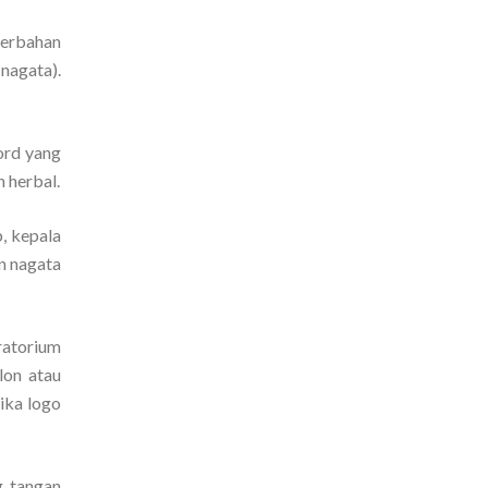
berbahan
nagata).
ord yang
n herbal.
b, kepala
n nagata
ratorium
lon atau
ika logo
g tangan