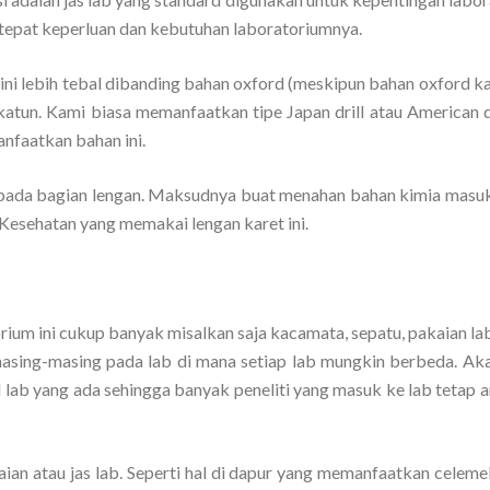
epat keperluan dan kebutuhan laboratoriumnya.
ni lebih tebal dibanding bahan oxford (meskipun bahan oxford ka
atun. Kami biasa memanfaatkan tipe Japan drill atau American dr
anfaatkan bahan ini.
ada bagian lengan. Maksudnya buat menahan bahan kimia masuk
 Kesehatan yang memakai lengan karet ini.
rium ini cukup banyak misalkan saja kacamata, sepatu, pakaian la
masing-masing pada lab di mana setiap lab mungkin berbeda. Aka
l lab yang ada sehingga banyak peneliti yang masuk ke lab tetap 
kaian atau jas lab. Seperti hal di dapur yang memanfaatkan celem