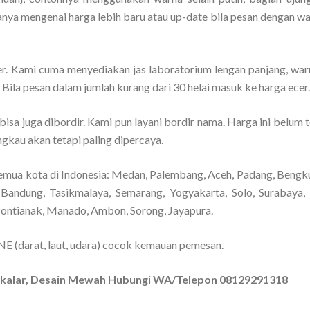
anya mengenai harga lebih baru atau up-date bila pesan dengan wa
er. Kami cuma menyediakan jas laboratorium lengan panjang, warn
. Bila pesan dalam jumlah kurang dari 30 helai masuk ke harga ecer.
 bisa juga dibordir. Kami pun layani bordir nama. Harga ini belum 
ngkau akan tetapi paling dipercaya.
emua kota di Indonesia: Medan, Palembang, Aceh, Padang, Bengkul
Bandung, Tasikmalaya, Semarang, Yogyakarta, Solo, Surabaya,
Pontianak, Manado, Ambon, Sorong, Jayapura.
NE (darat, laut, udara) cocok kemauan pemesan.
Takalar, Desain Mewah Hubungi WA/Telepon 08129291318