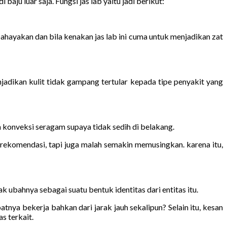
aju luar saja. Fungsi jas lab yaitu jadi berikut:
ahayakan dan bila kenakan jas lab ini cuma untuk menjadikan zat
adikan kulit tidak gampang tertular kepada tipe penyakit yang
 konveksi seragam supaya tidak sedih di belakang.
ekomendasi, tapi juga malah semakin memusingkan. karena itu,
k ubahnya sebagai suatu bentuk identitas dari entitas itu.
nya bekerja bahkan dari jarak jauh sekalipun? Selain itu, kesan
s terkait.