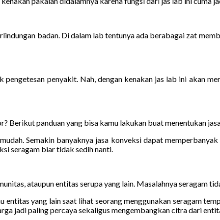
nakan pakaian didalamnya karena fungsi dari jas lab ini cuma jadi b
erlindungan badan. Di dalam lab tentunya ada berabagai zat memb
engetesan penyakit. Nah, dengan kenakan jas lab ini akan menj
r? Berikut panduan yang bisa kamu lakukan buat menentukan jasa
it mudah. Semakin banyaknya jasa konveksi dapat memperbanyak r
si seragam biar tidak sedih nanti.
unitas, ataupun entitas serupa yang lain. Masalahnya seragam tida
u entitas yang lain saat lihat seorang menggunakan seragam tempat
rga jadi paling percaya sekaligus mengembangkan citra dari entita