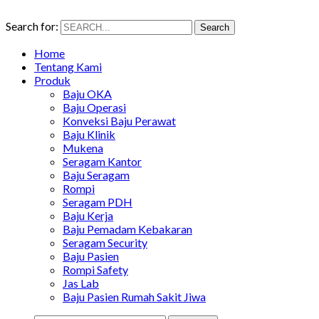
Search for:
Search
Home
Tentang Kami
Produk
Baju OKA
Baju Operasi
Konveksi Baju Perawat
Baju Klinik
Mukena
Seragam Kantor
Baju Seragam
Rompi
Seragam PDH
Baju Kerja
Baju Pemadam Kebakaran
Seragam Security
Baju Pasien
Rompi Safety
Jas Lab
Baju Pasien Rumah Sakit Jiwa