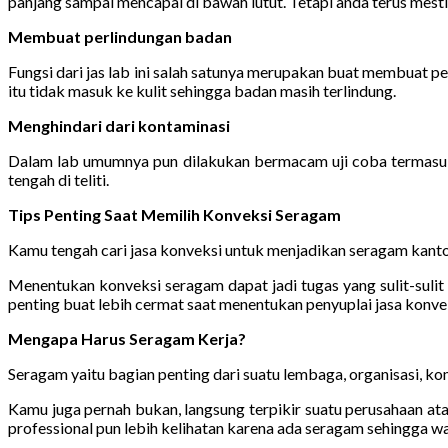
panjang sampai mencapai di bawah lutut. Tetapi anda terus mesti ke
Membuat perlindungan badan
Fungsi dari jas lab ini salah satunya merupakan buat membuat p
itu tidak masuk ke kulit sehingga badan masih terlindung.
Menghindari dari kontaminasi
Dalam lab umumnya pun dilakukan bermacam uji coba termasuk p
tengah di teliti.
Tips Penting Saat Memilih Konveksi Seragam
Kamu tengah cari jasa konveksi untuk menjadikan seragam kanto
Menentukan konveksi seragam dapat jadi tugas yang sulit-sul
penting buat lebih cermat saat menentukan penyuplai jasa konvek
Mengapa Harus Seragam Kerja?
Seragam yaitu bagian penting dari suatu lembaga, organisasi, kom
Kamu juga pernah bukan, langsung terpikir suatu perusahaan ata
professional pun lebih kelihatan karena ada seragam sehingga wa