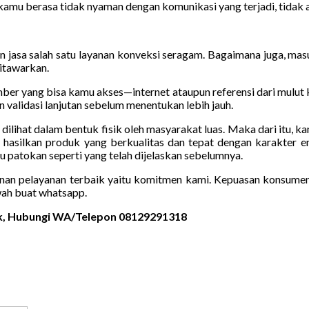
kamu berasa tidak nyaman dengan komunikasi yang terjadi, tidak a
 jasa salah satu layanan konveksi seragam. Bagaimana juga, masu
ditawarkan.
umber yang bisa kamu akses—internet ataupun referensi dari mulut
 validasi lanjutan sebelum menentukan lebih jauh.
sa dilihat dalam bentuk fisik oleh masyarakat luas. Maka dari itu,
 hasilkan produk yang berkualitas dan tepat dengan karakter e
atokan seperti yang telah dijelaskan sebelumnya.
nan pelayanan terbaik yaitu komitmen kami. Kepuasan konsumen s
ah buat whatsapp.
mak, Hubungi WA/Telepon 08129291318