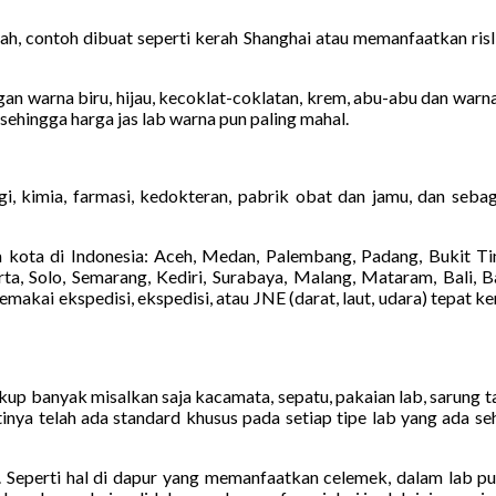
h, contoh dibuat seperti kerah Shanghai atau memanfaatkan risli
n warna biru, hijau, kecoklat-coklatan, krem, abu-abu dan warna la
 sehingga harga jas lab warna pun paling mahal.
i, kimia, farmasi, kedokteran, pabrik obat dan jamu, dan sebag
kota di Indonesia: Aceh, Medan, Palembang, Padang, Bukit Tin
a, Solo, Semarang, Kediri, Surabaya, Malang, Mataram, Bali, Ba
kai ekspedisi, ekspedisi, atau JNE (darat, laut, udara) tepat k
cukup banyak misalkan saja kacamata, sepatu, pakaian lab, sarung 
inya telah ada standard khusus pada setiap tipe lab yang ada s
 lab. Seperti hal di dapur yang memanfaatkan celemek, dalam lab 