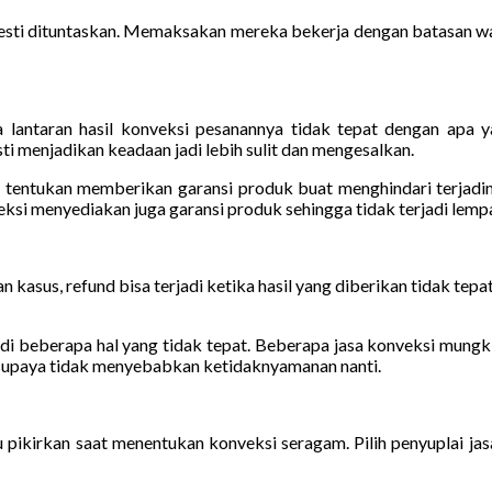
esti dituntaskan. Memaksakan mereka bekerja dengan batasan wak
ntaran hasil konveksi pesanannya tidak tepat dengan apa yan
menjadikan keadaan jadi lebih sulit dan mengesalkan.
u tentukan memberikan garansi produk buat menghindari terjadiny
nveksi menyediakan juga garansi produk sehingga tidak terjadi lem
kasus, refund bisa terjadi ketika hasil yang diberikan tidak tepat
i beberapa hal yang tidak tepat. Beberapa jasa konveksi mungki
i supaya tidak menyebabkan ketidaknyamanan nanti.
u pikirkan saat menentukan konveksi seragam. Pilih penyuplai ja