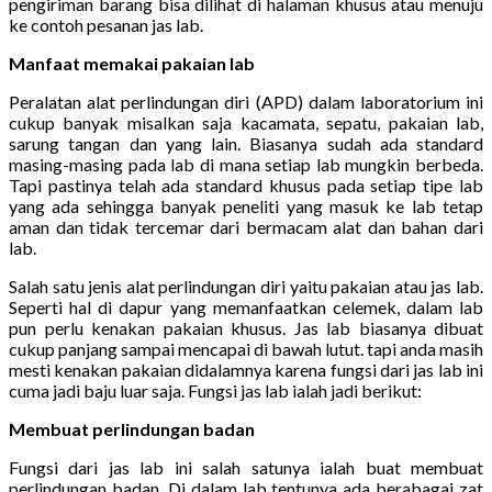
pengiriman barang bisa dilihat di halaman khusus atau menuju
ke contoh pesanan jas lab.
Manfaat memakai pakaian lab
Peralatan alat perlindungan diri (APD) dalam laboratorium ini
cukup banyak misalkan saja kacamata, sepatu, pakaian lab,
sarung tangan dan yang lain. Biasanya sudah ada standard
masing-masing pada lab di mana setiap lab mungkin berbeda.
Tapi pastinya telah ada standard khusus pada setiap tipe lab
yang ada sehingga banyak peneliti yang masuk ke lab tetap
aman dan tidak tercemar dari bermacam alat dan bahan dari
lab.
Salah satu jenis alat perlindungan diri yaitu pakaian atau jas lab.
Seperti hal di dapur yang memanfaatkan celemek, dalam lab
pun perlu kenakan pakaian khusus. Jas lab biasanya dibuat
cukup panjang sampai mencapai di bawah lutut. tapi anda masih
mesti kenakan pakaian didalamnya karena fungsi dari jas lab ini
cuma jadi baju luar saja. Fungsi jas lab ialah jadi berikut:
Membuat perlindungan badan
Fungsi dari jas lab ini salah satunya ialah buat membuat
perlindungan badan. Di dalam lab tentunya ada berabagai zat