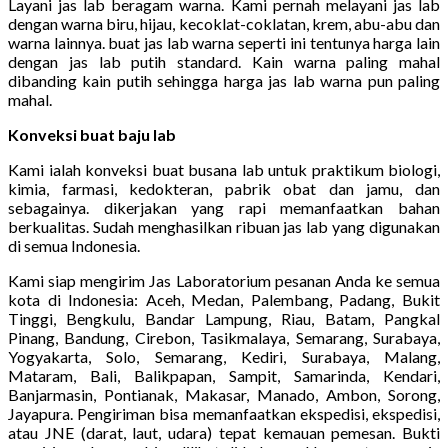
Layani jas lab beragam warna. Kami pernah melayani jas lab
dengan warna biru, hijau, kecoklat-coklatan, krem, abu-abu dan
warna lainnya. buat jas lab warna seperti ini tentunya harga lain
dengan jas lab putih standard. Kain warna paling mahal
dibanding kain putih sehingga harga jas lab warna pun paling
mahal.
Konveksi buat baju lab
Kami ialah konveksi buat busana lab untuk praktikum biologi,
kimia, farmasi, kedokteran, pabrik obat dan jamu, dan
sebagainya. dikerjakan yang rapi memanfaatkan bahan
berkualitas. Sudah menghasilkan ribuan jas lab yang digunakan
di semua Indonesia.
Kami siap mengirim Jas Laboratorium pesanan Anda ke semua
kota di Indonesia: Aceh, Medan, Palembang, Padang, Bukit
Tinggi, Bengkulu, Bandar Lampung, Riau, Batam, Pangkal
Pinang, Bandung, Cirebon, Tasikmalaya, Semarang, Surabaya,
Yogyakarta, Solo, Semarang, Kediri, Surabaya, Malang,
Mataram, Bali, Balikpapan, Sampit, Samarinda, Kendari,
Banjarmasin, Pontianak, Makasar, Manado, Ambon, Sorong,
Jayapura. Pengiriman bisa memanfaatkan ekspedisi, ekspedisi,
atau JNE (darat, laut, udara) tepat kemauan pemesan. Bukti