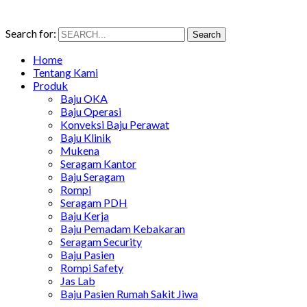
Search for:
Search
Home
Tentang Kami
Produk
Baju OKA
Baju Operasi
Konveksi Baju Perawat
Baju Klinik
Mukena
Seragam Kantor
Baju Seragam
Rompi
Seragam PDH
Baju Kerja
Baju Pemadam Kebakaran
Seragam Security
Baju Pasien
Rompi Safety
Jas Lab
Baju Pasien Rumah Sakit Jiwa