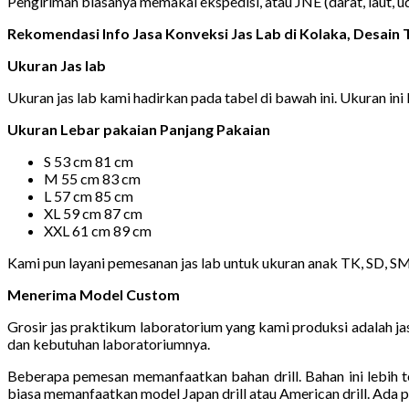
Pengiriman biasanya memakai ekspedisi, atau JNE (darat, laut,
Rekomendasi Info Jasa Konveksi Jas Lab di Kolaka, Desai
Ukuran Jas lab
Ukuran jas lab kami hadirkan pada tabel di bawah ini. Ukuran ini 
Ukuran Lebar pakaian Panjang Pakaian
S 53 cm 81 cm
M 55 cm 83 cm
L 57 cm 85 cm
XL 59 cm 87 cm
XXL 61 cm 89 cm
Kami pun layani pemesanan jas lab untuk ukuran anak TK, SD, S
Menerima Model Custom
Grosir jas praktikum laboratorium yang kami produksi adalah 
dan kebutuhan laboratoriumnya.
Beberapa pemesan memanfaatkan bahan drill. Bahan ini lebih t
biasa memanfaatkan model Japan drill atau American drill. Ada p