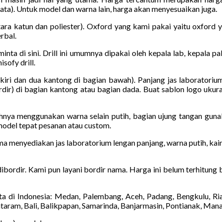
gata). Untuk model dan warna lain, harga akan menyesuaikan juga.
a katun dan poliester). Oxford yang kami pakai yaitu oxford y
rbal.
iminta di sini. Drill ini umumnya dipakai oleh kepala lab, kepala 
sofy drill.
kiri dan dua kantong di bagian bawah). Panjang jas laboratoriu
dir) di bagian kantong atau bagian dada. Buat sablon logo ukura
hnya menggunakan warna selain putih, bagian ujung tangan guna
model tepat pesanan atau custom.
ma menyediakan jas laboratorium lengan panjang, warna putih, kain
 dibordir. Kami pun layani bordir nama. Harga ini belum terhitung
a di Indonesia: Medan, Palembang, Aceh, Padang, Bengkulu, Ri
taram, Bali, Balikpapan, Samarinda, Banjarmasin, Pontianak, Man