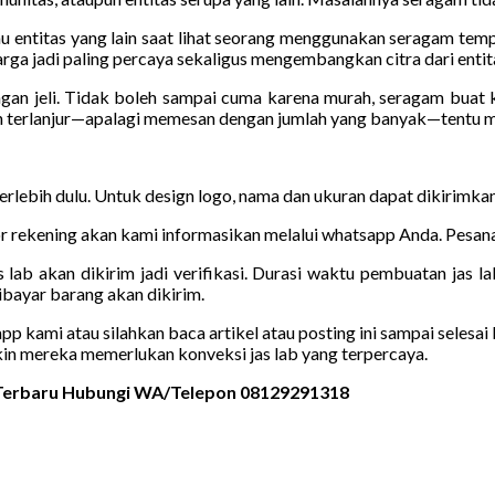
u entitas yang lain saat lihat seorang menggunakan seragam tempat
rga jadi paling percaya sekaligus mengembangkan citra dari entita
ngan jeli. Tidak boleh sampai cuma karena murah, seragam buat
h terlanjur—apalagi memesan dengan jumlah yang banyak—tentu m
 terlebih dulu. Untuk design logo, nama dan ukuran dapat dikirimk
 rekening akan kami informasikan melalui whatsapp Anda. Pesanan
 lab akan dikirim jadi verifikasi. Durasi waktu pembuatan jas la
bayar barang akan dikirim.
kami atau silahkan baca artikel atau posting ini sampai selesai b
kin mereka memerlukan konveksi jas lab yang terpercaya.
n Terbaru Hubungi WA/Telepon 08129291318