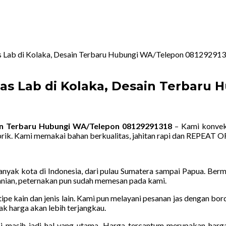
as Lab di Kolaka, Desain Terbaru Hubungi WA/Telepon 08129291
Jas Lab di Kolaka, Desain Terbaru
ain Terbaru Hubungi WA/Telepon 08129291318
– Kami konveks
rik. Kami memakai bahan berkualitas, jahitan rapi dan REPEAT O
yak kota di Indonesia, dari pulau Sumatera sampai Papua. Bermac
rtanian, peternakan pun sudah memesan pada kami.
ipe kain dan jenis lain. Kami pun melayani pesanan jas dengan bo
ak harga akan lebih terjangkau.
si masih jadi hal yang utama. Harga tercantum merupakan harga