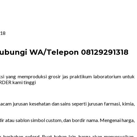
318
 Hubungi WA/Telepon 08129291318
i yang memproduksi grosir jas praktikum laboratorium untuk
RDER kami tinggi
am jurusan kesehatan dan sains seperti jurusan farmasi, kimia,
rdir atau sablon simbol custom, dan bordir nama. Mengenai harga,
 berbahan oxford. Buat bahan lain, harga akan menyesuaikan.