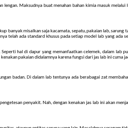
 lengan. Maksudnya buat menahan bahan kimia masuk melalui len
cukup banyak misalkan saja kacamata, sepatu, pakaian lab, sarung 
inya telah ada standard khusus pada setiap model lab yang ada s
 lab. Seperti hal di dapur yang memanfaatkan celemek, dalam lab 
nakan pakaian didalamnya karena fungsi dari jas lab ini cuma jadi b
indungan badan. Di dalam lab tentunya ada berabagai zat membahay
ngetesan penyakit. Nah, dengan kenakan jas lab ini akan menja
unitas, ataupun entitas serupa yang lain. Masalahnya seragam tidak