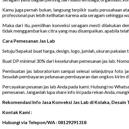
Kamu juga pernah bukan, langsung terpikir suatu perusahaan ata
professional pun lebih kelihatan karena ada seragam sehingga wa
Maka dari itu, pemilihan konveksi seragam mesti dilakukan de
tidak menggambarkan citra yang mau disampaikan. apabila tela
Cara Pemesanan Jas Lab
Setuju/Sepakat buat harga, design, logo, jumlah, ukuran pakaian
Buat DP minimal 30% dari keseluruhan pemesanan jas lab. Nomor
Pembuatan jas laboratorium sampai selesai selanjutnya foto jas
Sesudah pembayaran pelunasan pembayaran dan ongkos kirim di
Percayakan pesanan jas lab Anda pada kami. Hubungi no Whatsapp 
pemesanan. Janganlah lupa share info ini pada rekan Anda, mung
Rekomendasi Info Jasa Konveksi Jas Lab di Kolaka, Desai
Kontak Kami :
Hubungi via Telepon/WA : 08129291318