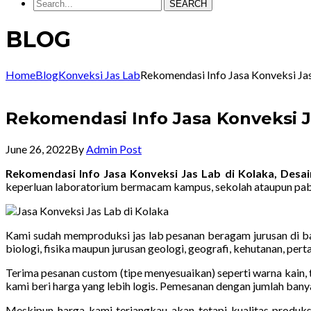
SEARCH
BLOG
Home
Blog
Konveksi Jas Lab
Rekomendasi Info Jasa Konveksi J
Rekomendasi Info Jasa Konveksi 
June 26, 2022
By
Admin Post
Rekomendasi Info Jasa Konveksi Jas Lab di Kolaka, Des
keperluan laboratorium bermacam kampus, sekolah ataupun pab
Kami sudah memproduksi jas lab pesanan beragam jurusan di ban
biologi, fisika maupun jurusan geologi, geografi, kehutanan, pe
Terima pesanan custom (tipe menyesuaikan) seperti warna kain, t
kami beri harga yang lebih logis. Pemesanan dengan jumlah bany
Meskipun harga kami terjangkau akan tetapi kualitas produk