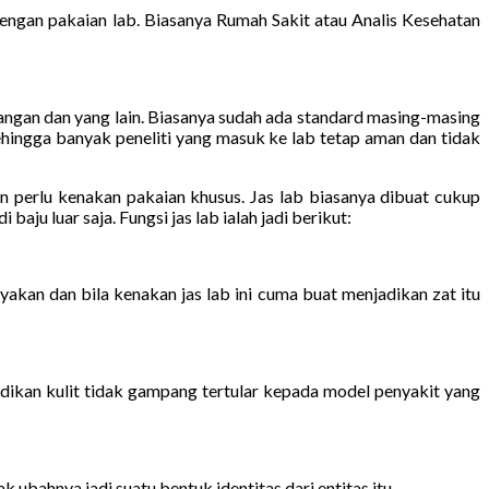
gan pakaian lab. Biasanya Rumah Sakit atau Analis Kesehatan
tangan dan yang lain. Biasanya sudah ada standard masing-masing
ehingga banyak peneliti yang masuk ke lab tetap aman dan tidak
pun perlu kenakan pakaian khusus. Jas lab biasanya dibuat cukup
aju luar saja. Fungsi jas lab ialah jadi berikut:
akan dan bila kenakan jas lab ini cuma buat menjadikan zat itu
dikan kulit tidak gampang tertular kepada model penyakit yang
 ubahnya jadi suatu bentuk identitas dari entitas itu.