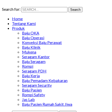
Search for:
Search
Home
Tentang Kami
Produk
Baju OKA
Baju Operasi
Konveksi Baju Perawat
Baju Klinik
Mukena
Seragam Kantor
Baju Seragam
Rompi
Seragam PDH
Baju Kerja
Baju Pemadam Kebakaran
Seragam Security
Baju Pasien
Rompi Safety
Jas Lab
Baju Pasien Rumah Sakit Jiwa