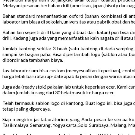
Melayani pesanan berbahan drill (american, japan, hisofy dan na
Bahan standard memanfaatkan oxford (bahan kombinasi di antar
laboatorium biasa di sekolah, universitas atau pabrik obat dan he
Bahan lain seperti drill (kain yang dibuat dari katun) pun bisa d
drill. Kadang juga ada yang memanfaatkan kain nagata drill atau hi
Jumlah kantong sekitar 3 buah (satu kantong di dada samping 
sampai ke bagian paha. Bisa dipertambah logo (sablon atau bor
dibordir ada tambahan biaya.
Jas laboratorium bisa custom (menyesuaikan keperluan}, conto
harga lebih baru atau up-date apabila pesan dengan warna atau 
Juga ada (ready stok) pakaian lab untuk keperluan ecer. Kami cu
dalam jumlah kurang dari 30 helai masuk ke harga ecer.
Telah termasuk sablon logo di kantong. Buat logo ini, bisa juga
tetapi paling dipercaya.
Siap mengirim jas laboratorium yang Anda pesan ke semua kot
Tasikmalaya, Semarang, Yogyakarta, Solo, Surabaya, Malang, Ma