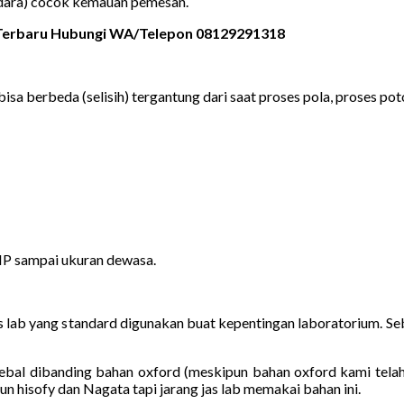
 udara) cocok kemauan pemesan.
n Terbaru Hubungi WA/Telepon 08129291318
bisa berbeda (selisih) tergantung dari saat proses pola, proses poto
MP sampai ukuran dewasa.
jas lab yang standard digunakan buat kepentingan laboratorium. 
ebal dibanding bahan oxford (meskipun bahan oxford kami telah
un hisofy dan Nagata tapi jarang jas lab memakai bahan ini.