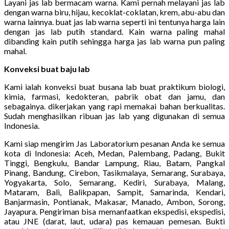
Layani jas lab bermacam warna. Kami pernah melayani jas lab
dengan warna biru, hijau, kecoklat-coklatan, krem, abu-abu dan
warna lainnya. buat jas lab warna seperti ini tentunya harga lain
dengan jas lab putih standard. Kain warna paling mahal
dibanding kain putih sehingga harga jas lab warna pun paling
mahal.
Konveksi buat baju lab
Kami ialah konveksi buat busana lab buat praktikum biologi,
kimia, farmasi, kedokteran, pabrik obat dan jamu, dan
sebagainya. dikerjakan yang rapi memakai bahan berkualitas.
Sudah menghasilkan ribuan jas lab yang digunakan di semua
Indonesia.
Kami siap mengirim Jas Laboratorium pesanan Anda ke semua
kota di Indonesia: Aceh, Medan, Palembang, Padang, Bukit
Tinggi, Bengkulu, Bandar Lampung, Riau, Batam, Pangkal
Pinang, Bandung, Cirebon, Tasikmalaya, Semarang, Surabaya,
Yogyakarta, Solo, Semarang, Kediri, Surabaya, Malang,
Mataram, Bali, Balikpapan, Sampit, Samarinda, Kendari,
Banjarmasin, Pontianak, Makasar, Manado, Ambon, Sorong,
Jayapura. Pengiriman bisa memanfaatkan ekspedisi, ekspedisi,
atau JNE (darat, laut, udara) pas kemauan pemesan. Bukti