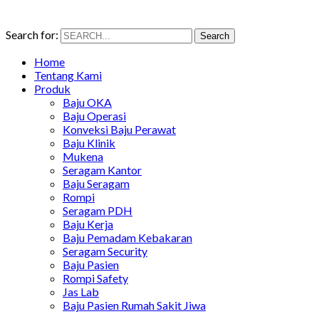
Search for:
Search
Home
Tentang Kami
Produk
Baju OKA
Baju Operasi
Konveksi Baju Perawat
Baju Klinik
Mukena
Seragam Kantor
Baju Seragam
Rompi
Seragam PDH
Baju Kerja
Baju Pemadam Kebakaran
Seragam Security
Baju Pasien
Rompi Safety
Jas Lab
Baju Pasien Rumah Sakit Jiwa