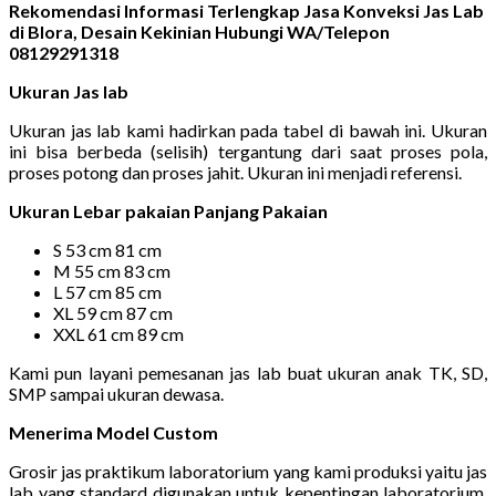
Rekomendasi Informasi Terlengkap Jasa Konveksi Jas Lab
di Blora, Desain Kekinian Hubungi WA/Telepon
08129291318
Ukuran Jas lab
Ukuran jas lab kami hadirkan pada tabel di bawah ini. Ukuran
ini bisa berbeda (selisih) tergantung dari saat proses pola,
proses potong dan proses jahit. Ukuran ini menjadi referensi.
Ukuran Lebar pakaian Panjang Pakaian
S 53 cm 81 cm
M 55 cm 83 cm
L 57 cm 85 cm
XL 59 cm 87 cm
XXL 61 cm 89 cm
Kami pun layani pemesanan jas lab buat ukuran anak TK, SD,
SMP sampai ukuran dewasa.
Menerima Model Custom
Grosir jas praktikum laboratorium yang kami produksi yaitu jas
lab yang standard digunakan untuk kepentingan laboratorium.