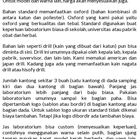
Untuk model dan warna lain, harga akan menyesuaikan juga.
Bahan standard memanfaatkan oxford (bahan kombinasi di
antara katun dan poliester). Oxford yang kami pakai yaitu
oxford yang berkualitas dan tebal. Standard digunakan buat
keperluan laboatorium biasa di sekolah, universitas atau pabrik
obat dan herbal.
Bahan lain seperti drill (kain yang dibuat dari katun) pun bisa
diminta di sini. Drill ini umumnya dipakai oleh kepala lab, kepala
pabrik, suvervisor, dan lain-lain. Kami memakai american dan
japan drill. Kadang juga ada yang memanfaatkan kain nagata
drill atau hisofy drill.
Jumlah kantong sekitar 3 buah (satu kantong di dada samping
kiri dan dua kantong di bagian bawah). Panjang jas
laboratorium lebih panjang dari baju biasa. Pakaian
laboratorium umumnya sampai ke bagian paha. Bisa
dipertambah logo (sablon atau bordir) di bagian kantong atau
bagian dada. Untuk sablon logo ukuran standard tidak dikenai
biaya tambahan. Tetapi jika logo dibordir ada tambahan biaya.
Jas laboratorium bisa custom (menyesuaikan keperluan},
contohnya menggunakan warna selain putih, bagian ujung
tangan gunakan karet, model kerah berbeda, dan yang lain.