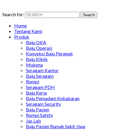
Search for:
Search
Home
Tentang Kami
Produk
Baju OKA
Baju Operasi
Konveksi Baju Perawat
Baju Klinik
Mukena
Seragam Kantor
Baju Seragam
Rompi
Seragam PDH
Baju Kerja
Baju Pemadam Kebakaran
Seragam Security
Baju Pasien
Rompi Safety
Jas Lab
Baju Pasien Rumah Sakit Jiwa