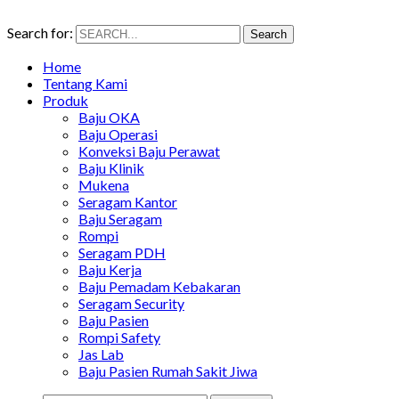
Search for:
Search
Home
Tentang Kami
Produk
Baju OKA
Baju Operasi
Konveksi Baju Perawat
Baju Klinik
Mukena
Seragam Kantor
Baju Seragam
Rompi
Seragam PDH
Baju Kerja
Baju Pemadam Kebakaran
Seragam Security
Baju Pasien
Rompi Safety
Jas Lab
Baju Pasien Rumah Sakit Jiwa