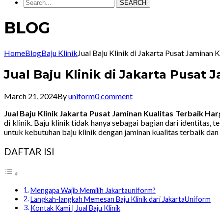
SEARCH
BLOG
Home
Blog
Baju Klinik
Jual Baju Klinik di Jakarta Pusat Jamin
Jual Baju Klinik di Jakarta Pusa
March 21, 2024
By
uniform
0 comment
Jual Baju Klinik Jakarta Pusat Jaminan Kualitas Terbaik 
di klinik. Baju klinik tidak hanya sebagai bagian dari identitas
untuk kebutuhan baju klinik dengan jaminan kualitas terbaik dan
DAFTAR ISI
Mengapa Wajib Memilih Jakartauniform?
Langkah-langkah Memesan Baju Klinik dari JakartaUniform
Kontak Kami | Jual Baju Klinik