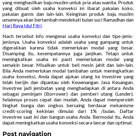
yang menghasilkan baju muslim untuk pria atau wanita. Produk
yang dibuat oleh usaha konveksi ini ibarat pakaian koko,
pakaian gamis dan lain-lain. Keinginan produk baju muslim
umumnya akan bertambah mendekati bulan suci Ramadhan dan
Hari Raya Idul Fitri
.
Nach tersebut info mengenai usaha konveksi dan tipe-jenis-
jenisnya. Usaha konveksi adalah usaha yang gampang untuk
digerakkan karena tidak memerlukan modal yang besar.
Disamping itu, kesempatannya juga janjikan. Tetapi untuk
meningkatkan usaha ini pasti memerlukan modal yang
semakin besar. Misalkan untuk beli mesin jahit dan lain-lain.
Bila Anda memerlukan modal tambahan untuk meningkatkan
usaha konveksi, Anda dapat ajukan utang ke Investree yang
telah berijin dan dipantau oleh Kewenangan Jasa Keuangan.
Investree jadi jembatan yang menghadapkan di antara Anda
sebagai peminjam (Borrower) dan pemberi utang (Lender).
Selainnya proses cepat dan mudah, Anda dapat memperoleh
tingkat bunga dan ongkos bersaing berdasar mekanisme
credit-scoring kekinian dimulai dari 1% /bulan. Daftar
Investree saat ini dan bangun usaha Anda. Bermodal itu, Anda
dapat meningkatkan usaha konveksi secara lancar dan optimal.
Post navigation