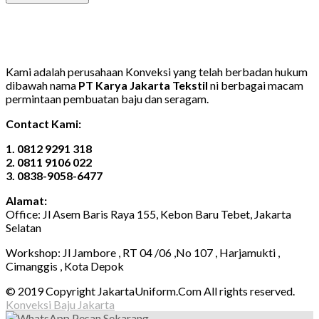
Kami adalah perusahaan Konveksi yang telah berbadan hukum
dibawah nama
PT Karya Jakarta Tekstil
ni berbagai macam
permintaan pembuatan baju dan seragam.
Contact Kami:
1. 0812 9291 318
2. 0811 9106 022
3. 0838-9058-6477
Alamat:
Office: Jl Asem Baris Raya 155, Kebon Baru Tebet, Jakarta
Selatan
Workshop: Jl Jambore , RT 04 /06 ,No 107 , Harjamukti ,
Cimanggis , Kota Depok
© 2019 Copyright JakartaUniform.Com All rights reserved.
Konveksi Baju Jakarta
Pesan Sekarang