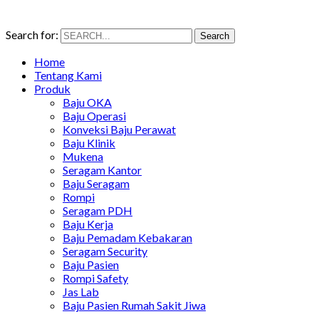
Search for:
Search
Home
Tentang Kami
Produk
Baju OKA
Baju Operasi
Konveksi Baju Perawat
Baju Klinik
Mukena
Seragam Kantor
Baju Seragam
Rompi
Seragam PDH
Baju Kerja
Baju Pemadam Kebakaran
Seragam Security
Baju Pasien
Rompi Safety
Jas Lab
Baju Pasien Rumah Sakit Jiwa