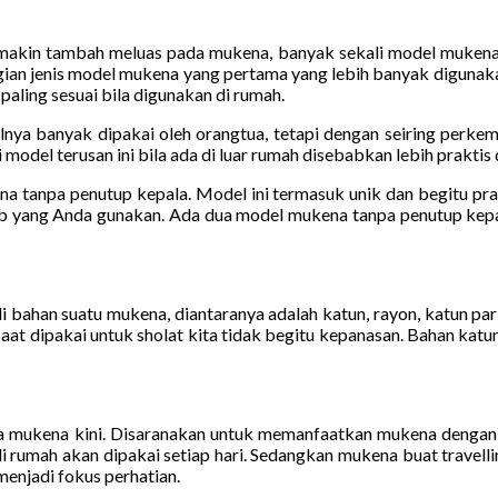
akin tambah meluas pada mukena, banyak sekali model mukena 
gian jenis model mukena yang pertama yang lebih banyak digunak
paling sesuai bila digunakan di rumah.
alnya banyak dipakai oleh orangtua, tetapi dengan seiring perk
odel terusan ini bila ada di luar rumah disebabkan lebih praktis
a tanpa penutup kepala. Model ini termasuk unik dan begitu prak
b yang Anda gunakan. Ada dua model mukena tanpa penutup kepala
 bahan suatu mukena, diantaranya adalah katun, rayon, katun pa
at dipakai untuk sholat kita tidak begitu kepanasan. Bahan ka
ola mukena kini. Disaranakan untuk memanfaatkan mukena dengan 
 rumah akan dipakai setiap hari. Sedangkan mukena buat travell
menjadi fokus perhatian.