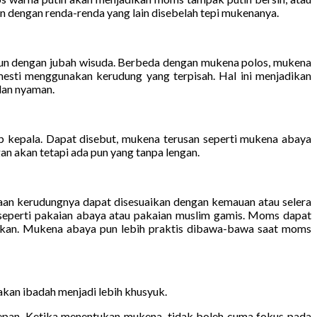
dengan renda-renda yang lain disebelah tepi mukenanya.
pun dengan jubah wisuda. Berbeda dengan mukena polos, mukena
esti menggunakan kerudung yang terpisah. Hal ini menjadikan
dan nyaman.
 kepala. Dapat disebut, mukena terusan seperti mukena abaya
n akan tetapi ada pun yang tanpa lengan.
aan kerudungnya dapat disesuaikan dengan kemauan atau selera
eperti pakaian abaya atau pakaian muslim gamis. Moms dapat
nkan. Mukena abaya pun lebih praktis dibawa-bawa saat moms
kan ibadah menjadi lebih khusyuk.
epan. Ketika menentukan mukena, tidak boleh cuma fokus pada