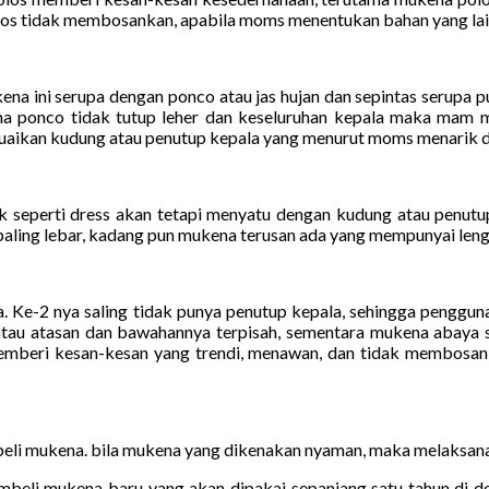
s tidak membosankan, apabila moms menentukan bahan yang lain 
na ini serupa dengan ponco atau jas hujan dan sepintas serupa 
a ponco tidak tutup leher dan keseluruhan kepala maka mam m
suaikan kudung atau penutup kepala yang menurut moms menarik 
 seperti dress akan tetapi menyatu dengan kudung atau penutup
aling lebar, kadang pun mukena terusan ada yang mempunyai lenga
Ke-2 nya saling tidak punya penutup kepala, sehingga penggun
tau atasan dan bawahannya terpisah, sementara mukena abaya s
memberi kesan-kesan yang trendi, menawan, dan tidak membosa
beli mukena. bila mukena yang dikenakan nyaman, maka melaksana
mbeli mukena baru yang akan dipakai sepanjang satu tahun di d