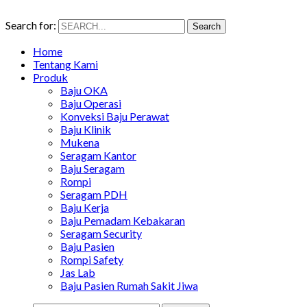
Search for:
Search
Home
Tentang Kami
Produk
Baju OKA
Baju Operasi
Konveksi Baju Perawat
Baju Klinik
Mukena
Seragam Kantor
Baju Seragam
Rompi
Seragam PDH
Baju Kerja
Baju Pemadam Kebakaran
Seragam Security
Baju Pasien
Rompi Safety
Jas Lab
Baju Pasien Rumah Sakit Jiwa