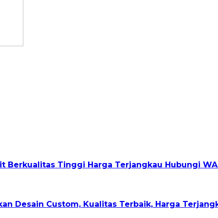
it Berkualitas Tinggi Harga Terjangkau Hubungi WA
kan Desain Custom, Kualitas Terbaik, Harga Terja