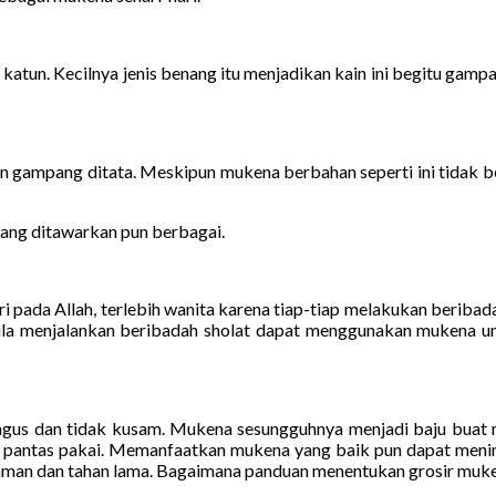
 katun. Kecilnya jenis benang itu menjadikan kain ini begitu gamp
n gampang ditata. Meskipun mukena berbahan seperti ini tidak be
ang ditawarkan pun berbagai.
i pada Allah, terlebih wanita karena tiap-tiap melakukan beribadah
bila menjalankan beribadah sholat dapat menggunakan mukena un
us dan tidak kusam. Mukena sesungguhnya menjadi baju buat me
dak pantas pakai. Memanfaatkan mukena yang baik pun dapat meni
aman dan tahan lama. Bagaimana panduan menentukan grosir mukena