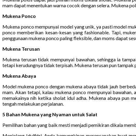
mam dapat menentukan warna cocok dengan selera. Mukena polo
Mukena Ponco
Mukena ponco mempunyai model yang unik, ya pasti model muke
ponco memberikan kesan-kesan yang fashionable. Tapi, muken
penggunaan mukena ponco paling fleksible, dan moms dapat se
Mukena Terusan
Mukena terusan tidak mempunyai bawahan, sehingga ia tampak
tetapi kerudungnya tidak terpisah. Mukena terusan pun tampak p
Mukena Abaya
Model mukena ponco dengan mukena abaya tidak jauh berbeda. 
mam. Akan tetapi, kalau mukena ponco mempunyai bawahan, a
memakainya nih ketika sholat idul adha. Mukena abaya pun 
tengah melakukan perjalanan.
5 Bahan Mukena yang Nyaman untuk Salat
Pemilihan bahan yang baik mesti menjadi pemikiran dikala mem
Menjelang Idulfitri, Anda kemungkinan merencanakan buat me