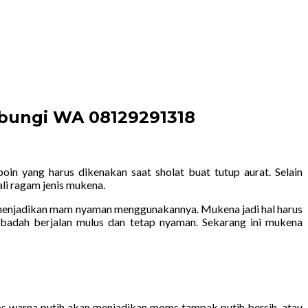
bungi WA 08129291318
in yang harus dikenakan saat sholat buat tutup aurat. Selain
i ragam jenis mukena.
 menjadikan mam nyaman menggunakannya. Mukena jadi hal harus
eribadah berjalan mulus dan tetap nyaman. Sekarang ini mukena
s warna putih akan menjadikan moms tampak putih bersih, atau