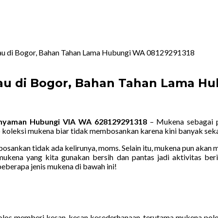
au di Bogor, Bahan Tahan Lama Hubungi WA 08129291318
au di Bogor, Bahan Tahan Lama Hu
rnyaman Hubungi VIA WA 628129291318
– Mukena sebagai po
oleksi mukena biar tidak membosankan karena kini banyak sekal
sankan tidak ada kelirunya, moms. Selain itu, mukena pun akan
a mukena yang kita gunakan bersih dan pantas jadi aktivitas b
eberapa jenis mukena di bawah ini!
polos memberi kesan-kesan kesederhanaan, terutama mukena polo