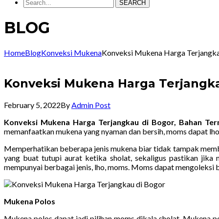
SEARCH
BLOG
Home
Blog
Konveksi Mukena
Konveksi Mukena Harga Terjangk
Konveksi Mukena Harga Terjangk
February 5, 2022
By
Admin Post
Konveksi Mukena Harga Terjangkau di Bogor, Bahan Te
memanfaatkan mukena yang nyaman dan bersih, moms dapat lho k
Memperhatikan beberapa jenis mukena biar tidak tampak membo
yang buat tutupi aurat ketika sholat, sekaligus pastikan jik
mempunyai berbagai jenis, lho, moms. Moms dapat mengoleksi b
Mukena Polos
Mukena polos dapat jadi pilihan moms dikala sholat. Mukena 