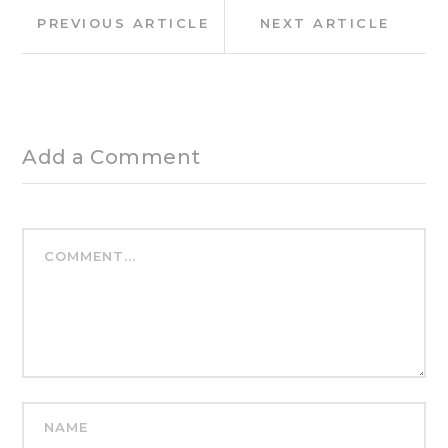
Post
Previous
Next
PREVIOUS ARTICLE
NEXT ARTICLE
navigation
Article:
Article:
Add a Comment