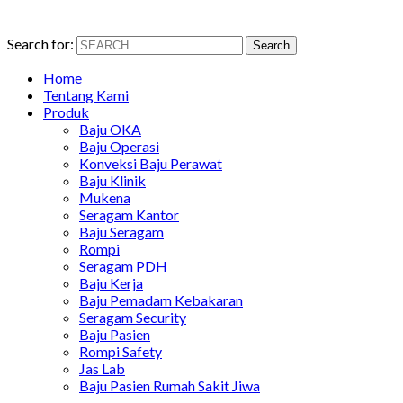
Search for:
Search
Home
Tentang Kami
Produk
Baju OKA
Baju Operasi
Konveksi Baju Perawat
Baju Klinik
Mukena
Seragam Kantor
Baju Seragam
Rompi
Seragam PDH
Baju Kerja
Baju Pemadam Kebakaran
Seragam Security
Baju Pasien
Rompi Safety
Jas Lab
Baju Pasien Rumah Sakit Jiwa