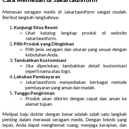
Cara Memesan di Jakartauniform
Memesan seragam medis di Jakartauniform sangat mudah.
Berikut langkah-langkahnya:
Kunjungi Situs Resmi
Lihat katalog lengkap produk di website
Jakartauniform.
Pilih Produk yang Diinginkan
Pilih jenis seragam dan ukuran yang sesuai dengan
kebutuhan Anda.
Tambahkan Kustomisasi
Jika diperlukan, tambahkan detail kustomisasi
seperti nama atau logo.
Lakukan Pembayaran
Jakartauniform menyediakan berbagai metode
pembayaran yang aman dan mudah.
Tunggu Pengiriman
Produk akan dikirim dengan cepat dan aman ke
alamat tujuan.
Melipat baju dokter dengan benar adalah salah satu langkah
penting dalam merawat seragam medis. Dengan teknik yang
tepat, Anda dapat menghemat ruang, menjaga kerapian, dan