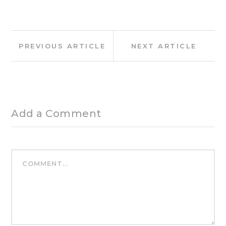
Post
Previous
Next
PREVIOUS ARTICLE
NEXT ARTICLE
navigation
Article:
Article:
Add a Comment