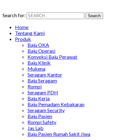
Search for:
Search
Home
Tentang Kami
Produk
Baju OKA
Baju Operasi
Konveksi Baju Perawat
Baju Klinik
Mukena
Seragam Kantor
Baju Seragam
Rompi
Seragam PDH
Baju Kerja
Baju Pemadam Kebakaran
Seragam Security
Baju Pasien
Rompi Safety
Jas Lab
Baju Pasien Rumah Sakit Jiwa