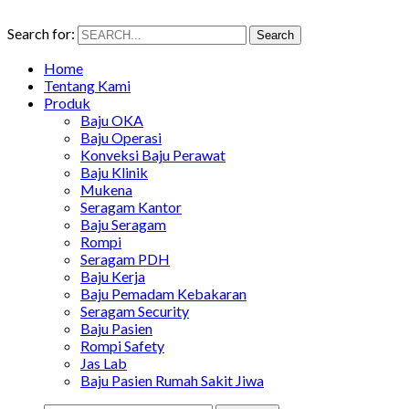
Search for:
Search
Home
Tentang Kami
Produk
Baju OKA
Baju Operasi
Konveksi Baju Perawat
Baju Klinik
Mukena
Seragam Kantor
Baju Seragam
Rompi
Seragam PDH
Baju Kerja
Baju Pemadam Kebakaran
Seragam Security
Baju Pasien
Rompi Safety
Jas Lab
Baju Pasien Rumah Sakit Jiwa