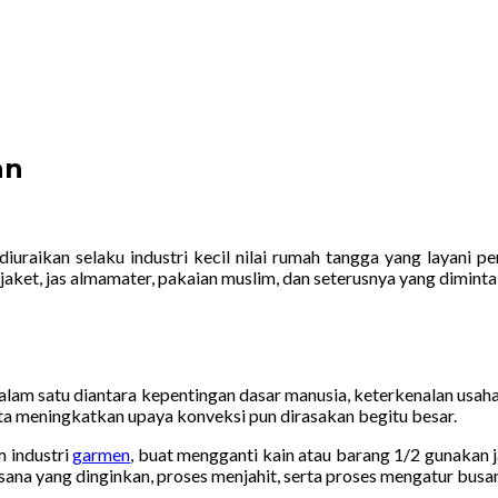
an
iuraikan selaku industri kecil nilai rumah tangga yang layani 
jaket, jas almamater, pakaian muslim, dan seterusnya yang dimint
alam satu diantara kepentingan dasar manusia, keterkenalan usah
ta meningkatkan upaya konveksi pun dirasakan begitu besar.
m industri
garmen
, buat mengganti kain atau barang 1/2 gunakan j
na yang dinginkan, proses menjahit, serta proses mengatur busa