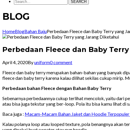
SEARCH
BLOG
Home
Blog
Bahan Baju
Perbedaan Fleece dan Baby Terry yang Ja
Perbedaan Fleece dan Baby Terry
April 4, 2020
By
uniform
0 comment
Fleece dan baby terry merupakan bahan-bahan yang banyak dipa
fleece dan baby terry
karena kalau dilihat sekilas cukup mirip. 
Perbedaan bahan Fleece dengan Bahan Baby Terry
Sebenarnya perbedaannya cukup terlihat mencolok, yaitu dari pe
atau bisa juga tekstur yang ber-loop. Pola itu bisa kamu lihat di sa
Baca juga :
Macam-Macam Bahan Jaket dan Hoodie Terpopuler
Kalau polanya loop atau looped texture, pola benangnya akan ter
yang dipakai buat sweater atau pun hoodie.