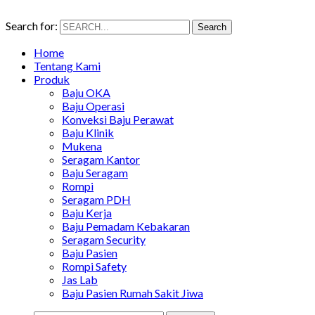
Search for:
Search
Home
Tentang Kami
Produk
Baju OKA
Baju Operasi
Konveksi Baju Perawat
Baju Klinik
Mukena
Seragam Kantor
Baju Seragam
Rompi
Seragam PDH
Baju Kerja
Baju Pemadam Kebakaran
Seragam Security
Baju Pasien
Rompi Safety
Jas Lab
Baju Pasien Rumah Sakit Jiwa