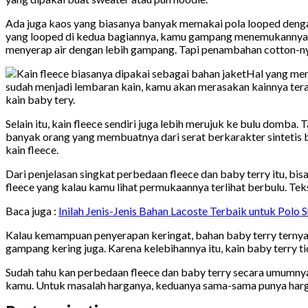
Ada juga kaos yang biasanya banyak memakai pola looped denga
yang looped di kedua bagiannya, kamu gampang menemukannya di
menyerap air dengan lebih gampang. Tapi penambahan cotton-ny
Hal yang me
sudah menjadi lembaran kain, kamu akan merasakan kainnya terasa
kain baby tery.
Selain itu, kain fleece sendiri juga lebih merujuk ke bulu domb
banyak orang yang membuatnya dari serat berkarakter sintetis b
kain fleece.
Dari penjelasan singkat
perbedaan fleece dan baby terry itu, bis
fleece yang kalau kamu lihat permukaannya terlihat berbulu. Tekstu
Baca juga :
Inilah Jenis-Jenis Bahan Lacoste Terbaik untuk Polo 
Kalau kemampuan penyerapan keringat, bahan baby terry ternya
gampang kering juga. Karena kelebihannya itu, kain baby terry 
Sudah tahu kan perbedaan fleece dan baby terry
secara umumnya?
kamu. Untuk masalah harganya, keduanya sama-sama punya harga