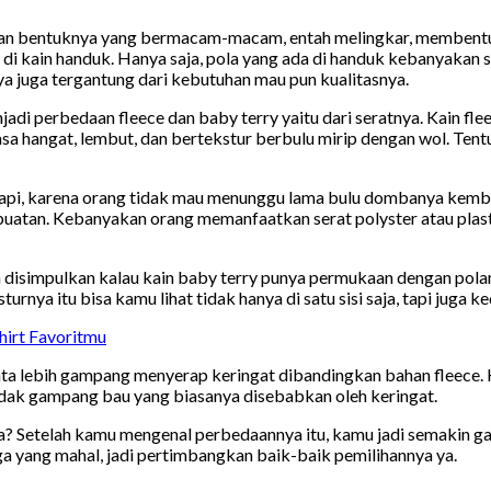
n bentuknya yang bermacam-macam, entah melingkar, membentuk c
 kain handuk. Hanya saja, pola yang ada di handuk kebanyakan 
a juga tergantung dari kebutuhan mau pun kualitasnya.
njadi
perbedaan fleece dan baby terry
yaitu dari seratnya. Kain fle
 hangat, lembut, dan bertekstur berbulu mirip dengan wol. Tentuny
a. Tapi, karena orang tidak mau menunggu lama bulu dombanya kemba
uatan. Kebanyakan orang memanfaatkan serat polyster atau plastik
a disimpulkan kalau kain baby terry punya permukaan dengan polan
rnya itu bisa kamu lihat tidak hanya di satu sisi saja, tapi juga ke
Shirt Favoritmu
ta lebih gampang menyerap keringat dibandingkan bahan fleece. 
tidak gampang bau yang biasanya disebabkan oleh keringat.
 Setelah kamu mengenal perbedaannya itu, kamu jadi semakin g
 yang mahal, jadi pertimbangkan baik-baik pemilihannya ya.