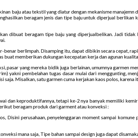
ikinan baju atau tekstil yang diatur dengan mekanisme manajemn 
enghasilkan beragam jenis dan tipe baju untuk diperjual berlika
akan dibuat beragam tipe baju yang diperjualbelikan. Jadi tidak
ai.
enar berlimpah. Disamping itu, dapat dibikin secara cepat, rapi,
gkas buat memberikan dukungan kecepatan kerja dan agunan kualita
oduksi, pasar yang mereka bidik juga berlainan, umumnya garmen 
) yakni pembelahan tugas dasar mulai dari menggunting, menjahit
si saja. Misalkan, satu garmen cuma kerjakan kaos polos, karena 
i dan keproduktifannya, tetapi ke-2 nya banyak memiliki kemirip
berikut beragam produk dari garment atau konveksi :
os, Disini perusahaan, penyelenggaran moment sampai komune pe
 konveksi mana saja, Tipe bahan sampai design juga dapat disamak