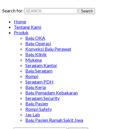
Search for:
Search
Home
Tentang Kami
Produk
Baju OKA
Baju Operasi
Konveksi Baju Perawat
Baju Klinik
Mukena
Seragam Kantor
Baju Seragam
Rompi
Seragam PDH
Baju Kerja
Baju Pemadam Kebakaran
Seragam Security
Baju Pasien
Rompi Safety
Jas Lab
Baju Pasien Rumah Sakit Jiwa