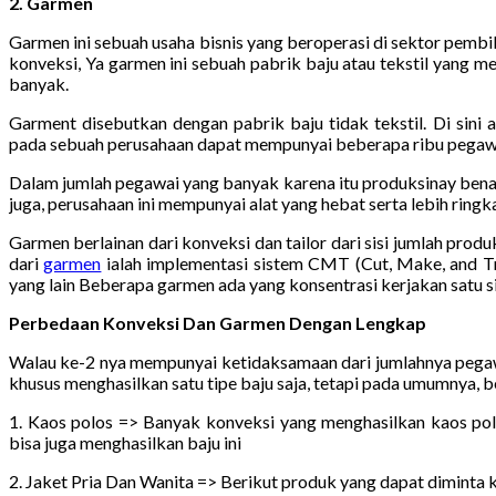
2. Garmen
Garmen ini sebuah usaha bisnis yang beroperasi di sektor pemb
konveksi, Ya garmen ini sebuah pabrik baju atau tekstil yang m
banyak.
Garment disebutkan dengan pabrik baju tidak tekstil. Di sini 
pada sebuah perusahaan dapat mempunyai beberapa ribu pegaw
Dalam jumlah pegawai yang banyak karena itu produksinay benar-b
juga, perusahaan ini mempunyai alat yang hebat serta lebih rin
Garmen berlainan dari konveksi dan tailor dari sisi jumlah pr
dari
garmen
ialah implementasi sistem CMT (Cut, Make, and Trim
yang lain Beberapa garmen ada yang konsentrasi kerjakan satu si
Perbedaan Konveksi Dan Garmen Dengan Lengkap
Walau ke-2 nya mempunyai ketidaksamaan dari jumlahnya pegawa
khusus menghasilkan satu tipe baju saja, tetapi pada umumnya, 
1. Kaos polos => Banyak konveksi yang menghasilkan kaos pol
bisa juga menghasilkan baju ini
2. Jaket Pria Dan Wanita => Berikut produk yang dapat diminta