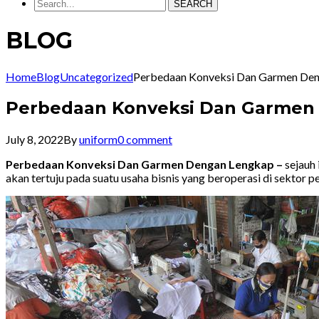
SEARCH
BLOG
Home
Blog
Uncategorized
Perbedaan Konveksi Dan Garmen De
Perbedaan Konveksi Dan Garmen
July 8, 2022
By
uniform
0 comment
Perbedaan Konveksi Dan Garmen Dengan Lengkap –
sejauh
akan tertuju pada suatu usaha bisnis yang beroperasi di sektor p