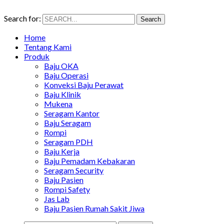
Search for:
Search
Home
Tentang Kami
Produk
Baju OKA
Baju Operasi
Konveksi Baju Perawat
Baju Klinik
Mukena
Seragam Kantor
Baju Seragam
Rompi
Seragam PDH
Baju Kerja
Baju Pemadam Kebakaran
Seragam Security
Baju Pasien
Rompi Safety
Jas Lab
Baju Pasien Rumah Sakit Jiwa