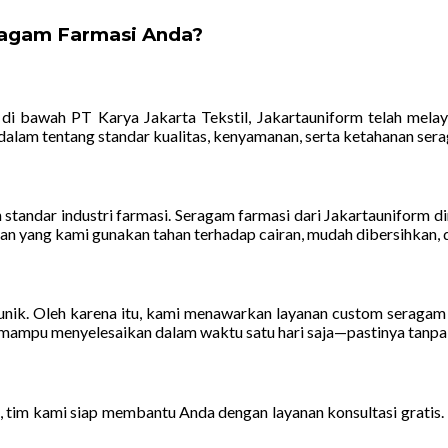
ragam Farmasi Anda?
di bawah PT Karya Jakarta Tekstil, Jakartauniform telah mela
lam tentang standar kualitas, kenyamanan, serta ketahanan sera
tandar industri farmasi. Seragam farmasi dari Jakartauniform di
n yang kami gunakan tahan terhadap cairan, mudah dibersihkan, d
ik. Oleh karena itu, kami menawarkan layanan custom seragam fa
i mampu menyelesaikan dalam waktu satu hari saja—pastinya tanpa
man, tim kami siap membantu Anda dengan layanan konsultasi grati