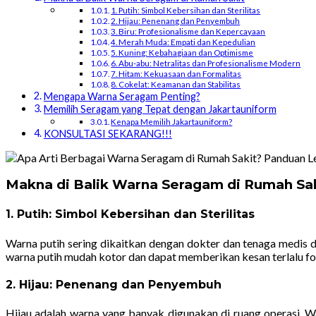
1. Putih: Simbol Kebersihan dan Sterilitas
2. Hijau: Penenang dan Penyembuh
3. Biru: Profesionalisme dan Kepercayaan
4. Merah Muda: Empati dan Kepedulian
5. Kuning: Kebahagiaan dan Optimisme
6. Abu-abu: Netralitas dan Profesionalisme Modern
7. Hitam: Kekuasaan dan Formalitas
8. Cokelat: Keamanan dan Stabilitas
Mengapa Warna Seragam Penting?
Memilih Seragam yang Tepat dengan Jakartauniform
Kenapa Memilih Jakartauniform?
KONSULTASI SEKARANG!!!
Makna di Balik Warna Seragam di Rumah Sa
1.
Putih: Simbol Kebersihan dan Sterilitas
Warna putih sering dikaitkan dengan dokter dan tenaga medis d
warna putih mudah kotor dan dapat memberikan kesan terlalu for
2.
Hijau: Penenang dan Penyembuh
Hijau adalah warna yang banyak digunakan di ruang operasi. 