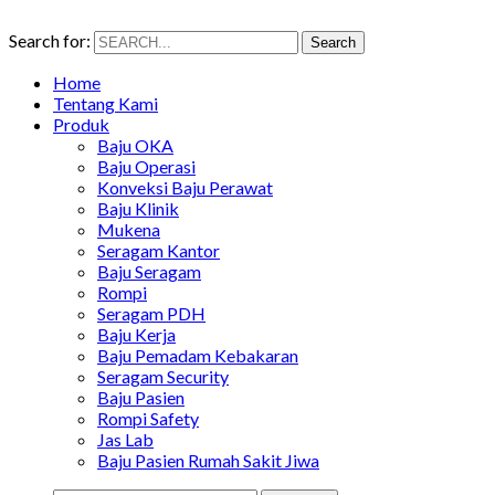
Search for:
Search
Home
Tentang Kami
Produk
Baju OKA
Baju Operasi
Konveksi Baju Perawat
Baju Klinik
Mukena
Seragam Kantor
Baju Seragam
Rompi
Seragam PDH
Baju Kerja
Baju Pemadam Kebakaran
Seragam Security
Baju Pasien
Rompi Safety
Jas Lab
Baju Pasien Rumah Sakit Jiwa