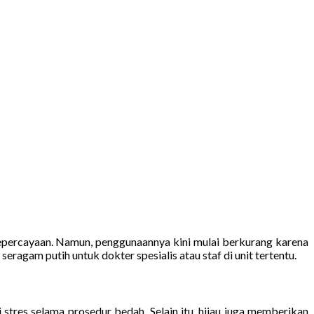
 kepercayaan. Namun, penggunaannya kini mulai berkurang karena
agam putih untuk dokter spesialis atau staf di unit tertentu.
res selama prosedur bedah. Selain itu, hijau juga memberikan