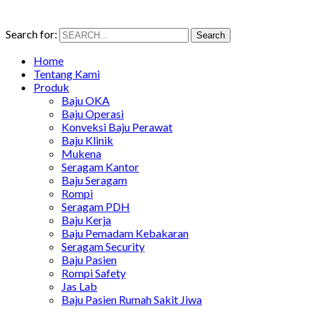
Search for:
Search
Home
Tentang Kami
Produk
Baju OKA
Baju Operasi
Konveksi Baju Perawat
Baju Klinik
Mukena
Seragam Kantor
Baju Seragam
Rompi
Seragam PDH
Baju Kerja
Baju Pemadam Kebakaran
Seragam Security
Baju Pasien
Rompi Safety
Jas Lab
Baju Pasien Rumah Sakit Jiwa