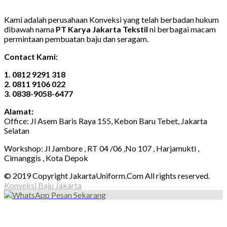
Kami adalah perusahaan Konveksi yang telah berbadan hukum
dibawah nama
PT Karya Jakarta Tekstil
ni berbagai macam
permintaan pembuatan baju dan seragam.
Contact Kami:
1. 0812 9291 318
2. 0811 9106 022
3. 0838-9058-6477
Alamat:
Office: Jl Asem Baris Raya 155, Kebon Baru Tebet, Jakarta
Selatan
Workshop: Jl Jambore , RT 04 /06 ,No 107 , Harjamukti ,
Cimanggis , Kota Depok
© 2019 Copyright JakartaUniform.Com All rights reserved.
Konveksi Baju Jakarta
Pesan Sekarang