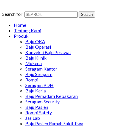
Search for:
Search
Home
Tentang Kami
Produk
Baju OKA
Baju Operasi
Konveksi Baju Perawat
Baju Klinik
Mukena
Seragam Kantor
Baju Seragam
Rompi
Seragam PDH
Baju Kerja
Baju Pemadam Kebakaran
Seragam Security
Baju Pasien
Rompi Safety
Jas Lab
Baju Pasien Rumah Sakit Jiwa