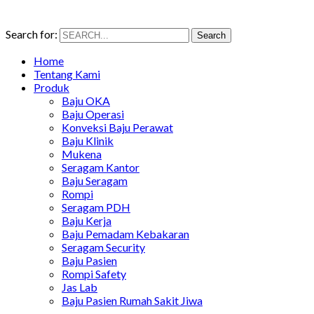
Search for:
Search
Home
Tentang Kami
Produk
Baju OKA
Baju Operasi
Konveksi Baju Perawat
Baju Klinik
Mukena
Seragam Kantor
Baju Seragam
Rompi
Seragam PDH
Baju Kerja
Baju Pemadam Kebakaran
Seragam Security
Baju Pasien
Rompi Safety
Jas Lab
Baju Pasien Rumah Sakit Jiwa