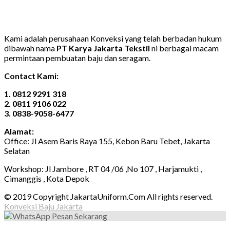
Kami adalah perusahaan Konveksi yang telah berbadan hukum
dibawah nama
PT Karya Jakarta Tekstil
ni berbagai macam
permintaan pembuatan baju dan seragam.
Contact Kami:
1. 0812 9291 318
2. 0811 9106 022
3. 0838-9058-6477
Alamat:
Office: Jl Asem Baris Raya 155, Kebon Baru Tebet, Jakarta
Selatan
Workshop: Jl Jambore , RT 04 /06 ,No 107 , Harjamukti ,
Cimanggis , Kota Depok
© 2019 Copyright JakartaUniform.Com All rights reserved.
Konveksi Baju Jakarta
Pesan Sekarang