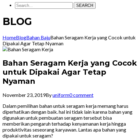
SEARCH
BLOG
Home
Blog
Bahan Baju
Bahan Seragam Kerja yang Cocok untuk
Dipakai Agar Tetap Nyaman
Bahan Seragam Kerja yang Cocok
untuk Dipakai Agar Tetap
Nyaman
November 23, 2019
By
uniform
0 comment
Dalam pemilihan bahan untuk seragam kerja memang harus
diperhatikan dengan baik. hal ini tidak lain karena bahan yang
digunakan untuk pembuatan seragam tersebut bisa
memberikan pengaruh terhadap kenyamanan kerja hingga
produktivitas seseorang karyawan. Lantas apa bahan yang
dipakai untuk seragam?