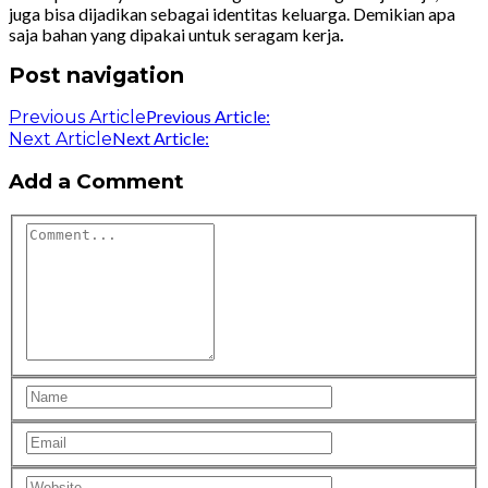
juga bisa dijadikan sebagai identitas keluarga. Demikian apa
saja bahan yang dipakai untuk seragam kerja
.
Post navigation
Previous Article:
Previous Article
Next Article:
Next Article
Add a Comment