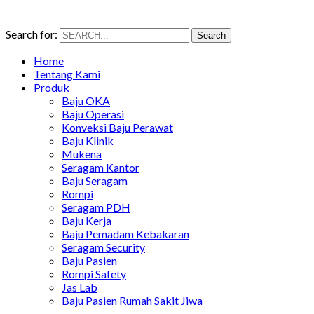
Search for:
Search
Home
Tentang Kami
Produk
Baju OKA
Baju Operasi
Konveksi Baju Perawat
Baju Klinik
Mukena
Seragam Kantor
Baju Seragam
Rompi
Seragam PDH
Baju Kerja
Baju Pemadam Kebakaran
Seragam Security
Baju Pasien
Rompi Safety
Jas Lab
Baju Pasien Rumah Sakit Jiwa