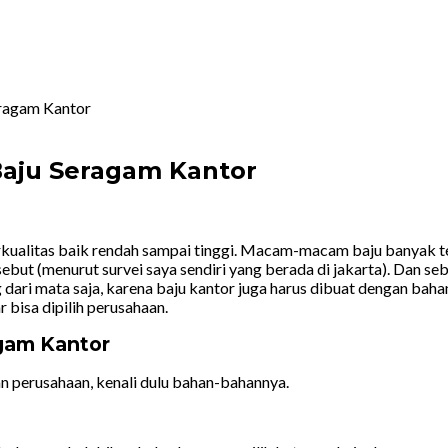
ragam Kantor
ju Seragam Kantor
kualitas baik rendah sampai tinggi. Macam-macam baju banyak te
but (menurut survei saya sendiri yang berada di jakarta). Dan s
ng dari mata saja, karena baju kantor juga harus dibuat dengan ba
bisa dipilih perusahaan.
gam Kantor
n perusahaan, kenali dulu bahan-bahannya.