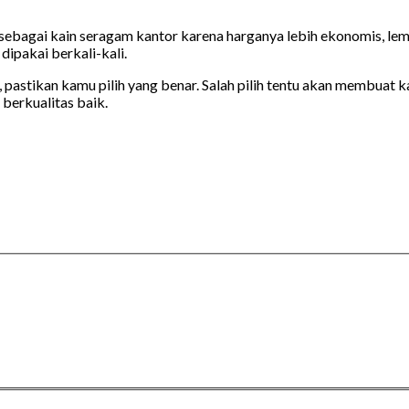
ebagai kain seragam kantor karena harganya lebih ekonomis, lem
dipakai berkali-kali.
 pastikan kamu pilih yang benar. Salah pilih tentu akan membuat k
berkualitas baik.