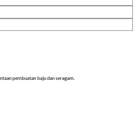
ntaan pembuatan baju dan seragam.