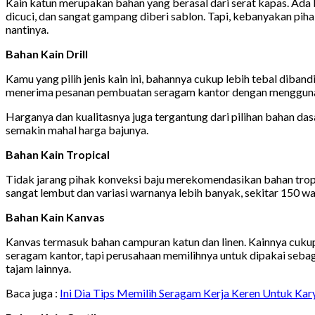
Kain katun merupakan bahan yang berasal dari serat kapas. Ada
dicuci, dan sangat gampang diberi sablon. Tapi, kebanyakan pi
nantinya.
Bahan Kain Drill
Kamu yang pilih jenis kain ini, bahannya cukup lebih tebal diban
menerima pesanan pembuatan seragam kantor dengan menggunakan 
Harganya dan kualitasnya juga tergantung dari pilihan bahan d
semakin mahal harga bajunya.
Bahan Kain Tropical
Tidak jarang pihak konveksi baju merekomendasikan bahan trop
sangat lembut dan variasi warnanya lebih banyak, sekitar 150 wa
Bahan Kain Kanvas
Kanvas termasuk bahan campuran katun dan linen. Kainnya cuku
seragam kantor, tapi perusahaan memilihnya untuk dipakai sebag
tajam lainnya.
Baca juga :
Ini Dia Tips Memilih Seragam Kerja Keren Untuk Ka