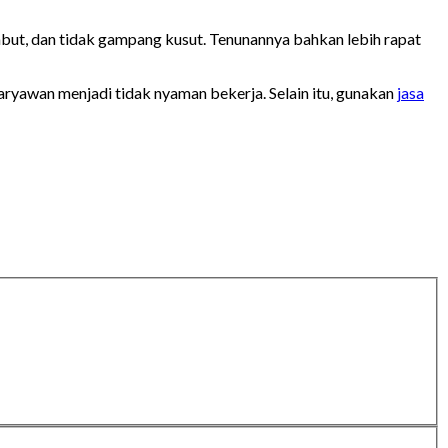
but, dan tidak gampang kusut. Tenunannya bahkan lebih rapat
aryawan menjadi tidak nyaman bekerja. Selain itu, gunakan
jasa