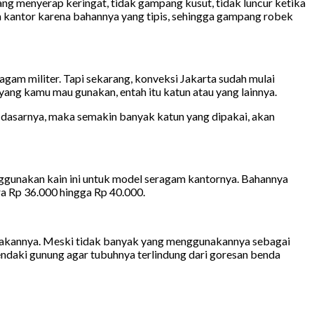
ng menyerap keringat, tidak gampang kusut, tidak luncur ketika
m kantor karena bahannya yang tipis, sehingga gampang robek
ragam militer. Tapi sekarang, konveksi Jakarta sudah mulai
ang kamu mau gunakan, entah itu katun atau yang lainnya.
 dasarnya, maka semakin banyak katun yang dipakai, akan
ggunakan kain ini untuk model seragam kantornya. Bahannya
ira Rp 36.000 hingga Rp 40.000.
unakannya. Meski tidak banyak yang menggunakannya sebagai
endaki gunung agar tubuhnya terlindung dari goresan benda