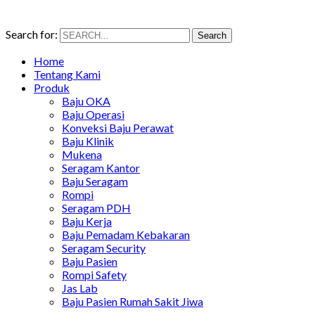
Search for:
Search
Home
Tentang Kami
Produk
Baju OKA
Baju Operasi
Konveksi Baju Perawat
Baju Klinik
Mukena
Seragam Kantor
Baju Seragam
Rompi
Seragam PDH
Baju Kerja
Baju Pemadam Kebakaran
Seragam Security
Baju Pasien
Rompi Safety
Jas Lab
Baju Pasien Rumah Sakit Jiwa