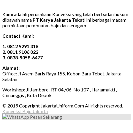
Kami adalah perusahaan Konveksi yang telah berbadan hukum
dibawah nama
PT Karya Jakarta Tekstil
ni berbagai macam
permintaan pembuatan baju dan seragam.
Contact Kami:
1. 0812 9291 318
2. 0811 9106 022
3. 0838-9058-6477
Alamat:
Office: Jl Asem Baris Raya 155, Kebon Baru Tebet, Jakarta
Selatan
Workshop: Jl Jambore , RT 04 /06 ,No 107 , Harjamukti ,
Cimanggis , Kota Depok
© 2019 Copyright JakartaUniform.Com All rights reserved.
Konveksi Baju Jakarta
Pesan Sekarang