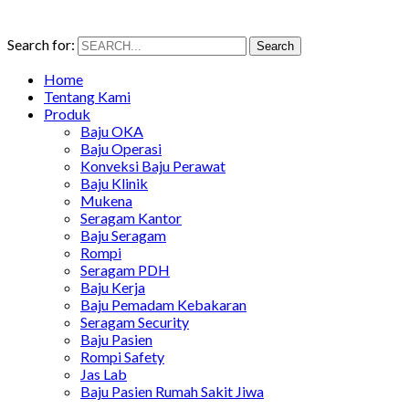
Search for:
Search
Home
Tentang Kami
Produk
Baju OKA
Baju Operasi
Konveksi Baju Perawat
Baju Klinik
Mukena
Seragam Kantor
Baju Seragam
Rompi
Seragam PDH
Baju Kerja
Baju Pemadam Kebakaran
Seragam Security
Baju Pasien
Rompi Safety
Jas Lab
Baju Pasien Rumah Sakit Jiwa