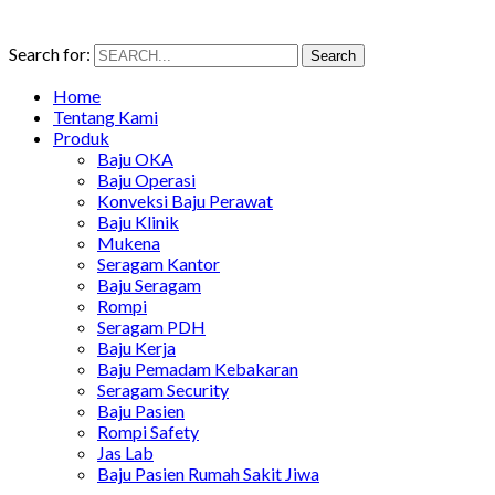
Search for:
Search
Home
Tentang Kami
Produk
Baju OKA
Baju Operasi
Konveksi Baju Perawat
Baju Klinik
Mukena
Seragam Kantor
Baju Seragam
Rompi
Seragam PDH
Baju Kerja
Baju Pemadam Kebakaran
Seragam Security
Baju Pasien
Rompi Safety
Jas Lab
Baju Pasien Rumah Sakit Jiwa