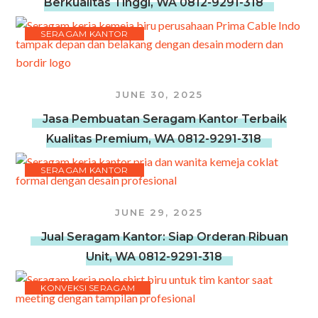
Berkualitas Tinggi, WA 0812-9291-318
SERAGAM KANTOR
JUNE 30, 2025
Jasa Pembuatan Seragam Kantor Terbaik
Kualitas Premium, WA 0812-9291-318
SERAGAM KANTOR
JUNE 29, 2025
Jual Seragam Kantor: Siap Orderan Ribuan
Unit, WA 0812-9291-318
KONVEKSI SERAGAM