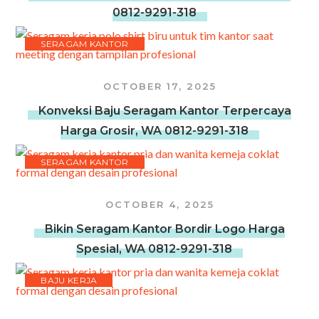
0812-9291-318
SERAGAM KANTOR
OCTOBER 17, 2025
Konveksi Baju Seragam Kantor Terpercaya
Harga Grosir, WA 0812-9291-318
SERAGAM KANTOR
OCTOBER 4, 2025
Bikin Seragam Kantor Bordir Logo Harga
Spesial, WA 0812-9291-318
BAJU KERJA