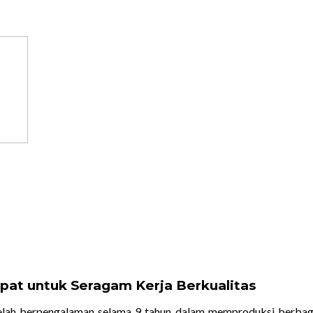
pat untuk Seragam Kerja Berkualitas
telah berpengalaman selama 9 tahun dalam memproduksi berbag