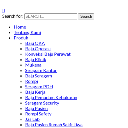
Search for:
Search
Home
Tentang Kami
Produk
Baju OKA
Baju Operasi
Konveksi Baju Perawat
Baju Klinik
Mukena
Seragam Kantor
Baju Seragam
Rompi
Seragam PDH
Baju Kerja
Baju Pemadam Kebakaran
Seragam Security
Baju Pasien
Rompi Safety
Jas Lab
Baju Pasien Rumah Sakit Jiwa