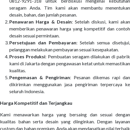
0812-9291-318 untuk berdiskusi mengenai kebutuhan
seragam Anda. Tim kami akan membantu menentukan
desain, bahan, dan jumlah pesanan.
Penawaran Harga & Desain
: Setelah diskusi, kami aka
memberikan penawaran harga yang kompetitif dan contoh
desain sesuai permintaan.
Persetujuan dan Pembayaran
: Setelah semua disetujui
pelanggan melakukan pembayaran sesuai kesepakatan.
Proses Produksi
: Pembuatan seragam dilakukan di pabri
kami di Jakarta dengan pengawasan ketat untuk memastikan
kualitas.
Pengemasan & Pengiriman
: Pesanan dikemas rapi dan
dikirimkan menggunakan jasa pengiriman terpercaya ke
seluruh Indonesia.
Harga Kompetitif dan Terjangkau
Kami menawarkan harga yang bersaing dan sesuai dengan
kualitas bahan serta desain yang diinginkan. Dengan layanan
custom dan bahan premium, Anda akan mendapatkan nilai terbaik