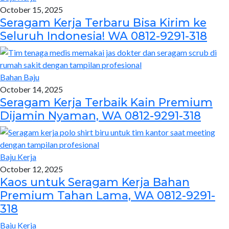
October 15, 2025
Seragam Kerja Terbaru Bisa Kirim ke
Seluruh Indonesia! WA 0812-9291-318
Bahan Baju
October 14, 2025
Seragam Kerja Terbaik Kain Premium
Dijamin Nyaman, WA 0812-9291-318
Baju Kerja
October 12, 2025
Kaos untuk Seragam Kerja Bahan
Premium Tahan Lama, WA 0812-9291-
318
Baju Kerja