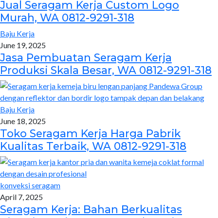
Jual Seragam Kerja Custom Logo
Murah, WA 0812-9291-318
Baju Kerja
June 19, 2025
Jasa Pembuatan Seragam Kerja
Produksi Skala Besar, WA 0812-9291-318
Baju Kerja
June 18, 2025
Toko Seragam Kerja Harga Pabrik
Kualitas Terbaik, WA 0812-9291-318
konveksi seragam
April 7, 2025
Seragam Kerja: Bahan Berkualitas