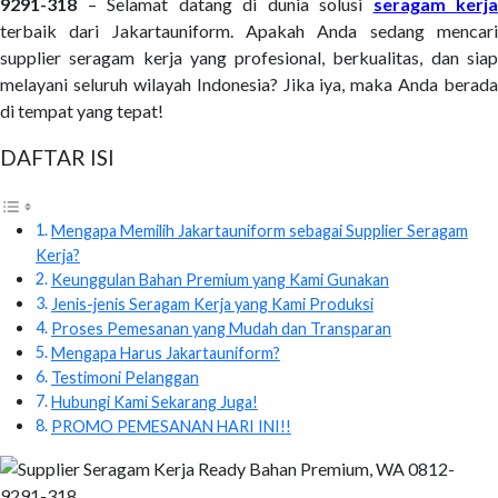
9291-318
– Selamat datang di dunia solusi
seragam kerja
terbaik dari Jakartauniform. Apakah Anda sedang mencari
supplier seragam kerja yang profesional, berkualitas, dan siap
melayani seluruh wilayah Indonesia? Jika iya, maka Anda berada
di tempat yang tepat!
DAFTAR ISI
Mengapa Memilih Jakartauniform sebagai Supplier Seragam
Kerja?
Keunggulan Bahan Premium yang Kami Gunakan
Jenis-jenis Seragam Kerja yang Kami Produksi
Proses Pemesanan yang Mudah dan Transparan
Mengapa Harus Jakartauniform?
Testimoni Pelanggan
Hubungi Kami Sekarang Juga!
PROMO PEMESANAN HARI INI!!