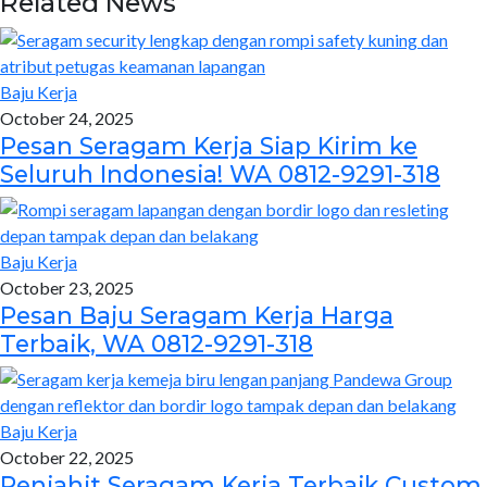
Related News
Baju Kerja
October 24, 2025
Pesan Seragam Kerja Siap Kirim ke
Seluruh Indonesia! WA 0812-9291-318
Baju Kerja
October 23, 2025
Pesan Baju Seragam Kerja Harga
Terbaik, WA 0812-9291-318
Baju Kerja
October 22, 2025
Penjahit Seragam Kerja Terbaik Custom