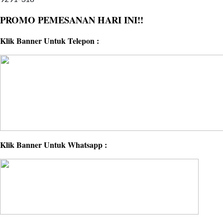
PROMO PEMESANAN HARI INI!!
Klik Banner Untuk Telepon :
Klik Banner Untuk Whatsapp :