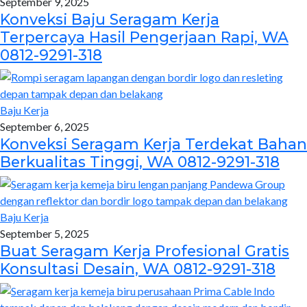
September 9, 2025
Konveksi Baju Seragam Kerja
Terpercaya Hasil Pengerjaan Rapi, WA
0812-9291-318
Baju Kerja
September 6, 2025
Konveksi Seragam Kerja Terdekat Bahan
Berkualitas Tinggi, WA 0812-9291-318
Baju Kerja
September 5, 2025
Buat Seragam Kerja Profesional Gratis
Konsultasi Desain, WA 0812-9291-318