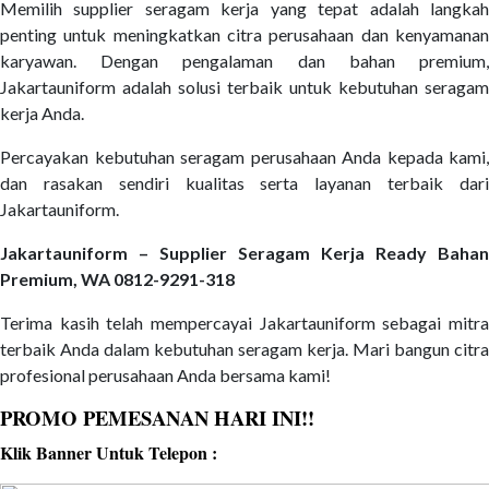
Memilih supplier seragam kerja yang tepat adalah langkah
penting untuk meningkatkan citra perusahaan dan kenyamanan
karyawan. Dengan pengalaman dan bahan premium,
Jakartauniform adalah solusi terbaik untuk kebutuhan seragam
kerja Anda.
Percayakan kebutuhan seragam perusahaan Anda kepada kami,
dan rasakan sendiri kualitas serta layanan terbaik dari
Jakartauniform.
Jakartauniform – Supplier Seragam Kerja Ready Bahan
Premium, WA 0812-9291-318
Terima kasih telah mempercayai Jakartauniform sebagai mitra
terbaik Anda dalam kebutuhan seragam kerja. Mari bangun citra
profesional perusahaan Anda bersama kami!
PROMO PEMESANAN HARI INI!!
Klik Banner Untuk Telepon :