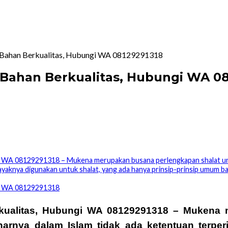
 Bahan Berkualitas, Hubungi WA 08129291318
 Bahan Berkualitas, Hubungi WA 0
i WA 08129291318 – Mukena merupakan busana perlengkapan shalat unt
elayaknya digunakan untuk shalat, yang ada hanya prinsip-prinsip umum 
gi WA 08129291318
kualitas, Hubungi WA 08129291318
– Mukena m
arnya dalam Islam tidak ada ketentuan terperi