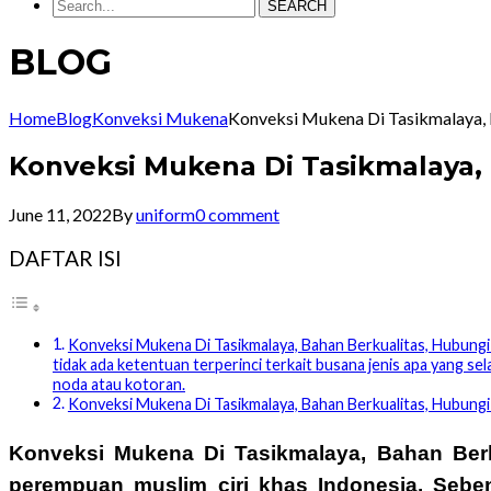
SEARCH
BLOG
Home
Blog
Konveksi Mukena
Konveksi Mukena Di Tasikmalaya,
Konveksi Mukena Di Tasikmalaya,
June 11, 2022
By
uniform
0 comment
DAFTAR ISI
Konveksi Mukena Di Tasikmalaya, Bahan Berkualitas, Hubung
tidak ada ketentuan terperinci terkait busana jenis apa yang s
noda atau kotoran.
Konveksi Mukena Di Tasikmalaya, Bahan Berkualitas, Hubun
Konveksi Mukena Di Tasikmalaya, Bahan Ber
perempuan muslim ciri khas Indonesia. Seben