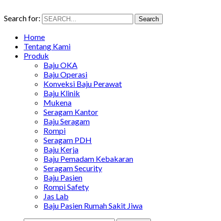
Search for:
Search
Home
Tentang Kami
Produk
Baju OKA
Baju Operasi
Konveksi Baju Perawat
Baju Klinik
Mukena
Seragam Kantor
Baju Seragam
Rompi
Seragam PDH
Baju Kerja
Baju Pemadam Kebakaran
Seragam Security
Baju Pasien
Rompi Safety
Jas Lab
Baju Pasien Rumah Sakit Jiwa