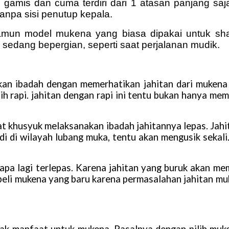
i gamis dan cuma terdiri dari 1 atasan panjang sa
tanpa sisi penutup kepala.
mun model mukena yang biasa dipakai untuk sha
edang bepergian, seperti saat perjalanan mudik.
an ibadah dengan memerhatikan jahitan dari mukena
bih rapi. jahitan dengan rapi ini tentu bukan hanya me
saat khusyuk melaksanakan ibadah jahitannya lepas. Jah
jadi di wilayah lubang muka, tentu akan mengusik sekali
apa lagi terlepas. Karena jahitan yang buruk akan me
li mukena yang baru karena permasalahan jahitan mu
nyak manfaat untuk mukena. Pasalnya dengan pilih muke