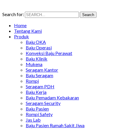
Search for:
Search
Home
Tentang Kami
Produk
Baju OKA
Baju Operasi
Konveksi Baju Perawat
Baju Klinik
Mukena
Seragam Kantor
Baju Seragam
Rompi
Seragam PDH
Baju Kerja
Baju Pemadam Kebakaran
Seragam Security
Baju Pasien
Rompi Safety
Jas Lab
Baju Pasien Rumah Sakit Jiwa