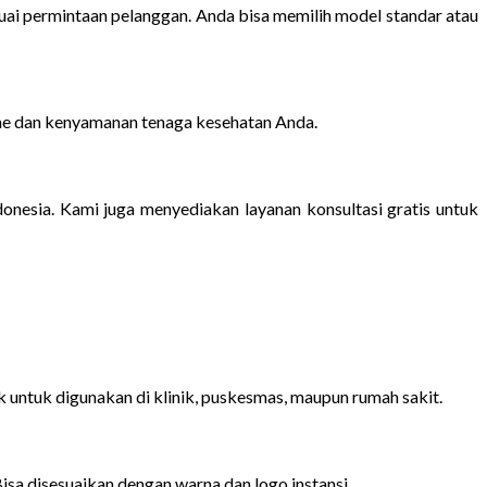
uai permintaan pelanggan. Anda bisa memilih model standar atau
sme dan kenyamanan tenaga kesehatan Anda.
donesia. Kami juga menyediakan layanan konsultasi gratis untuk
k untuk digunakan di klinik, puskesmas, maupun rumah sakit.
isa disesuaikan dengan warna dan logo instansi.