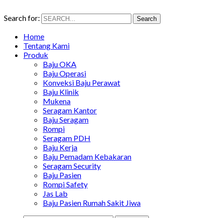
Search for:
Search
Home
Tentang Kami
Produk
Baju OKA
Baju Operasi
Konveksi Baju Perawat
Baju Klinik
Mukena
Seragam Kantor
Baju Seragam
Rompi
Seragam PDH
Baju Kerja
Baju Pemadam Kebakaran
Seragam Security
Baju Pasien
Rompi Safety
Jas Lab
Baju Pasien Rumah Sakit Jiwa