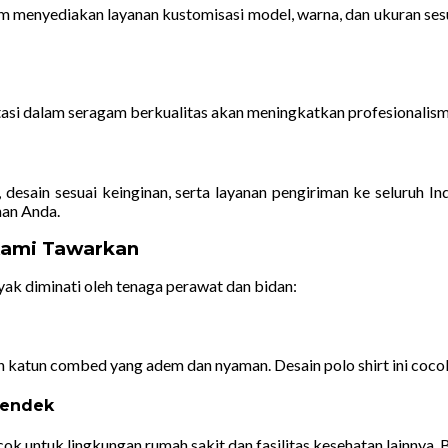
orm menyediakan layanan kustomisasi model, warna, dan ukuran ses
stasi dalam seragam berkualitas akan meningkatkan profesionali
esain sesuai keinginan, serta layanan pengiriman ke seluruh In
han Anda.
Kami Tawarkan
ak diminati oleh tenaga perawat dan bidan:
an katun combed yang adem dan nyaman. Desain polo shirt ini coco
Pendek
k untuk lingkungan rumah sakit dan fasilitas kesehatan lainnya. B