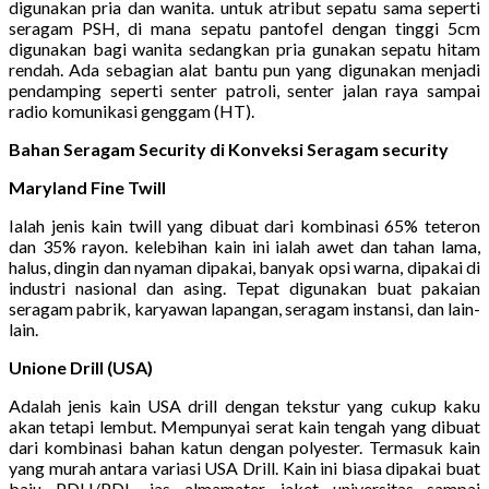
digunakan pria dan wanita. untuk atribut sepatu sama seperti
seragam PSH, di mana sepatu pantofel dengan tinggi 5cm
digunakan bagi wanita sedangkan pria gunakan sepatu hitam
rendah. Ada sebagian alat bantu pun yang digunakan menjadi
pendamping seperti senter patroli, senter jalan raya sampai
radio komunikasi genggam (HT).
Bahan Seragam Security di Konveksi Seragam security
Maryland Fine Twill
Ialah jenis kain twill yang dibuat dari kombinasi 65% teteron
dan 35% rayon. kelebihan kain ini ialah awet dan tahan lama,
halus, dingin dan nyaman dipakai, banyak opsi warna, dipakai di
industri nasional dan asing. Tepat digunakan buat pakaian
seragam pabrik, karyawan lapangan, seragam instansi, dan lain-
lain.
Unione Drill (USA)
Adalah jenis kain USA drill dengan tekstur yang cukup kaku
akan tetapi lembut. Mempunyai serat kain tengah yang dibuat
dari kombinasi bahan katun dengan polyester. Termasuk kain
yang murah antara variasi USA Drill. Kain ini biasa dipakai buat
baju PDH/PDL, jas almamater, jaket universitas sampai