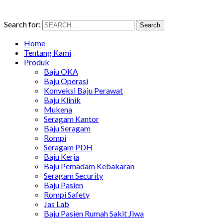
Search for:
Search
Home
Tentang Kami
Produk
Baju OKA
Baju Operasi
Konveksi Baju Perawat
Baju Klinik
Mukena
Seragam Kantor
Baju Seragam
Rompi
Seragam PDH
Baju Kerja
Baju Pemadam Kebakaran
Seragam Security
Baju Pasien
Rompi Safety
Jas Lab
Baju Pasien Rumah Sakit Jiwa