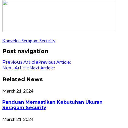
Konveksi Seragam Security
Post navigation
Previous Article:
Previous Article
Next Article:
Next Article
Related News
March 21, 2024
Panduan Memastikan Kebutuhan Ukuran
Seragam Security
March 21, 2024