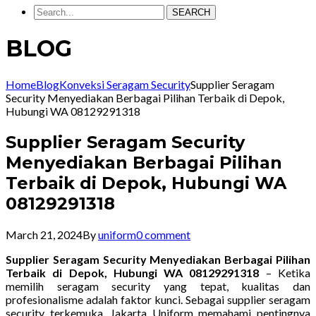
SEARCH
BLOG
Home
Blog
Konveksi Seragam Security
Supplier Seragam
Security Menyediakan Berbagai Pilihan Terbaik di Depok,
Hubungi WA 08129291318
Supplier Seragam Security
Menyediakan Berbagai Pilihan
Terbaik di Depok, Hubungi WA
08129291318
March 21, 2024
By
uniform
0 comment
Supplier Seragam Security Menyediakan Berbagai Pilihan
Terbaik di Depok, Hubungi WA 08129291318
– Ketika
memilih seragam security yang tepat, kualitas dan
profesionalisme adalah faktor kunci. Sebagai supplier seragam
security terkemuka, Jakarta Uniform memahami pentingnya