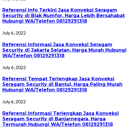
Referensi Info Terkini Jasa Konveksi Seragam
Security di Biak Numfor, Harga Lebih Bersahabat
Hubungi WA/Telefon 08129291318
July 6, 2022
Referensi Informasi Jasa Konveksi Seragam
Security di Jakarta Selatan, Harga Murah Hubungi
WA/Telefon 08129291318
July 6, 2022
Referensi Tempat Terlengkap Jasa Konveksi
Seragam Security di Bantul, Harga Paling Murah
Hubungi WA/Telefon 08129291318
July 6, 2022
Referensi Informasi Terlengkap Jasa Konveksi
Seragam Security di Banjarnegara, Harga
Termurah Hubungi WA/Telefon 08129291318