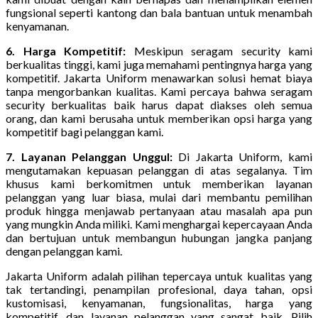
fungsional seperti kantong dan bala bantuan untuk menambah
kenyamanan.
6. Harga Kompetitif:
Meskipun seragam security kami
berkualitas tinggi, kami juga memahami pentingnya harga yang
kompetitif. Jakarta Uniform menawarkan solusi hemat biaya
tanpa mengorbankan kualitas. Kami percaya bahwa seragam
security berkualitas baik harus dapat diakses oleh semua
orang, dan kami berusaha untuk memberikan opsi harga yang
kompetitif bagi pelanggan kami.
7. Layanan Pelanggan Unggul:
Di Jakarta Uniform, kami
mengutamakan kepuasan pelanggan di atas segalanya. Tim
khusus kami berkomitmen untuk memberikan layanan
pelanggan yang luar biasa, mulai dari membantu pemilihan
produk hingga menjawab pertanyaan atau masalah apa pun
yang mungkin Anda miliki. Kami menghargai kepercayaan Anda
dan bertujuan untuk membangun hubungan jangka panjang
dengan pelanggan kami.
Jakarta Uniform adalah pilihan tepercaya untuk kualitas yang
tak tertandingi, penampilan profesional, daya tahan, opsi
kustomisasi, kenyamanan, fungsionalitas, harga yang
kompetitif, dan layanan pelanggan yang sangat baik. Pilih