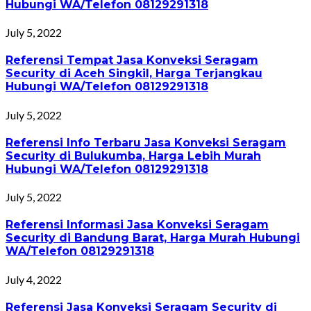
Hubungi WA/Telefon 08129291318
July 5, 2022
Referensi Tempat Jasa Konveksi Seragam
Security di Aceh Singkil, Harga Terjangkau
Hubungi WA/Telefon 08129291318
July 5, 2022
Referensi Info Terbaru Jasa Konveksi Seragam
Security di Bulukumba, Harga Lebih Murah
Hubungi WA/Telefon 08129291318
July 5, 2022
Referensi Informasi Jasa Konveksi Seragam
Security di Bandung Barat, Harga Murah Hubungi
WA/Telefon 08129291318
July 4, 2022
Referensi Jasa Konveksi Seragam Security di