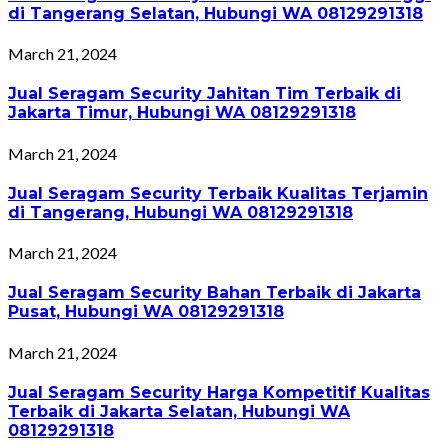
di Tangerang Selatan, Hubungi WA 08129291318
March 21, 2024
Jual Seragam Security Jahitan Tim Terbaik di
Jakarta Timur, Hubungi WA 08129291318
March 21, 2024
Jual Seragam Security Terbaik Kualitas Terjamin
di Tangerang, Hubungi WA 08129291318
March 21, 2024
Jual Seragam Security Bahan Terbaik di Jakarta
Pusat, Hubungi WA 08129291318
March 21, 2024
Jual Seragam Security Harga Kompetitif Kualitas
Terbaik di Jakarta Selatan, Hubungi WA
08129291318