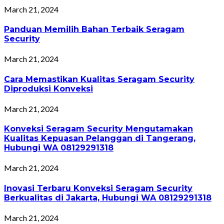
March 21, 2024
Panduan Memilih Bahan Terbaik Seragam
Security
March 21, 2024
Cara Memastikan Kualitas Seragam Security
Diproduksi Konveksi
March 21, 2024
Konveksi Seragam Security Mengutamakan
Kualitas Kepuasan Pelanggan di Tangerang,
Hubungi WA 08129291318
March 21, 2024
Inovasi Terbaru Konveksi Seragam Security
Berkualitas di Jakarta, Hubungi WA 08129291318
March 21, 2024