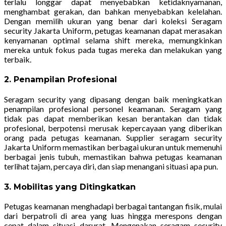
terlalu longgar dapat menyebabkan ketidaknyamanan,
menghambat gerakan, dan bahkan menyebabkan kelelahan.
Dengan memilih ukuran yang benar dari koleksi Seragam
security Jakarta Uniform, petugas keamanan dapat merasakan
kenyamanan optimal selama shift mereka, memungkinkan
mereka untuk fokus pada tugas mereka dan melakukan yang
terbaik.
2. Penampilan Profesional
Seragam security yang dipasang dengan baik meningkatkan
penampilan profesional personel keamanan. Seragam yang
tidak pas dapat memberikan kesan berantakan dan tidak
profesional, berpotensi merusak kepercayaan yang diberikan
orang pada petugas keamanan. Supplier seragam security
Jakarta Uniform memastikan berbagai ukuran untuk memenuhi
berbagai jenis tubuh, memastikan bahwa petugas keamanan
terlihat tajam, percaya diri, dan siap menangani situasi apa pun.
3. Mobilitas yang Ditingkatkan
Petugas keamanan menghadapi berbagai tantangan fisik, mulai
dari berpatroli di area yang luas hingga merespons dengan
cepat dalam situasi darurat. Mengenakan seragam security