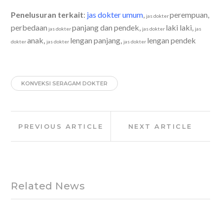
Penelusuran terkait
:
jas dokter umum
,
perempuan,
jas dokter
perbedaan
panjang dan pendek,
laki laki,
jas dokter
jas dokter
jas
anak,
lengan panjang,
lengan pendek
dokter
jas dokter
jas dokter
KONVEKSI SERAGAM DOKTER
Post
Previous
Next
PREVIOUS ARTICLE
NEXT ARTICLE
navigation
Article:
Article:
Related News