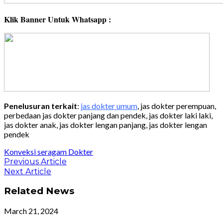
Klik Banner Untuk Whatsapp :
Penelusuran terkait
:
jas dokter umum
,
jas dokter
perempuan,
perbedaan
jas dokter
panjang dan pendek,
jas dokter
laki laki,
jas dokter
anak,
jas dokter
lengan panjang,
jas dokter
lengan
pendek
Konveksi seragam Dokter
Post
Previous
Previous Article
Article:
Next
Next Article
navigation
Article:
Related News
March 21, 2024