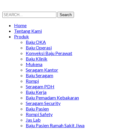
Search
Search
for:
Home
Tentang Kami
Produk
Baju OKA
Baju Operasi
Konveksi Baju Perawat
Baju Klinik
Mukena
Seragam Kantor
Baju Seragam
Rompi
Seragam PDH
Baju Kerja
Baju Pemadam Kebakaran
Seragam Security
Baju Pasien
Rompi Safety
Jas Lab
Baju Pasien Rumah Sakit Jiwa