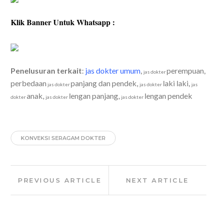
Klik Banner Untuk Whatsapp :
Penelusuran terkait
:
jas dokter umum
,
perempuan,
jas dokter
perbedaan
panjang dan pendek,
laki laki,
jas dokter
jas dokter
jas
anak,
lengan panjang,
lengan pendek
dokter
jas dokter
jas dokter
KONVEKSI SERAGAM DOKTER
Post
Previous
Next
PREVIOUS ARTICLE
NEXT ARTICLE
navigation
Article:
Article: