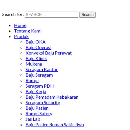
Search for:
Search
Home
Tentang Kami
Produk
Baju OKA
Baju Operasi
Konveksi Baju Perawat
Baju Klinik
Mukena
Seragam Kantor
Baju Seragam
Rompi
Seragam PDH
Baju Kerja
Baju Pemadam Kebakaran
Seragam Security
Baju Pasien
Rompi Safety
Jas Lab
Baju Pasien Rumah Sakit Jiwa