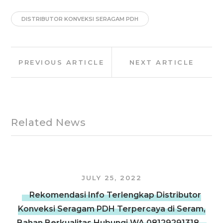
DISTRIBUTOR KONVEKSI SERAGAM PDH
Post
Previous
Next
PREVIOUS ARTICLE
NEXT ARTICLE
navigation
Article:
Article:
Related News
JULY 25, 2022
Rekomendasi Info Terlengkap Distributor
Konveksi Seragam PDH Terpercaya di Seram,
Bahan Berkualitas Hubungi WA 08129291318