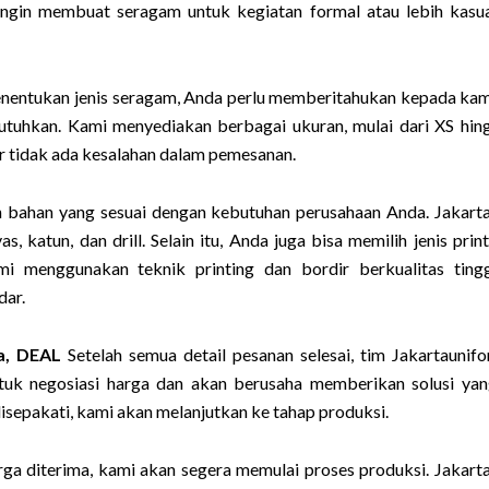
 ingin membuat seragam untuk kegiatan formal atau lebih kasua
nentukan jenis seragam, Anda perlu memberitahukan kepada kam
utuhkan. Kami menyediakan berbagai ukuran, mulai dari XS hin
r tidak ada kesalahan dalam pemesanan.
h bahan yang sesuai dengan kebutuhan perusahaan Anda. Jakart
 katun, dan drill. Selain itu, Anda juga bisa memilih jenis prin
mi menggunakan teknik printing dan bordir berkualitas ting
dar.
a, DEAL
Setelah semua detail pesanan selesai, tim Jakartaunif
uk negosiasi harga dan akan berusaha memberikan solusi yan
isepakati, kami akan melanjutkan ke tahap produksi.
ga diterima, kami akan segera memulai proses produksi. Jakart