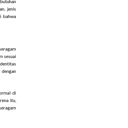
ebutuhan
n, jenis
ti bahwa
 seragam
m sesuai
dentitas
n dengan
ormal di
ena itu,
 seragam