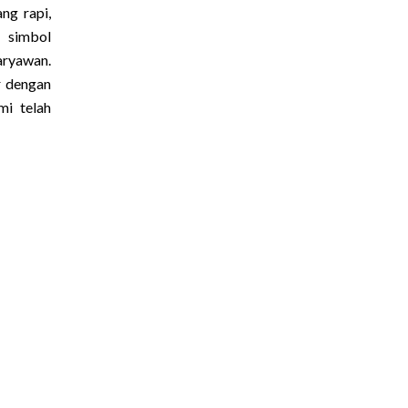
ng rapi,
 simbol
ryawan.
r dengan
mi telah