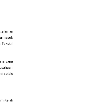
ngalaman
termasuk
Tekstil,
rja yang
usahaan,
i selalu
ami telah