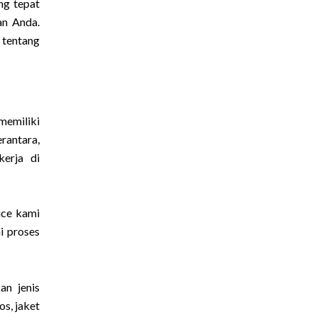
ng tepat
an Anda.
 tentang
memiliki
rantara,
kerja di
ice kami
i proses
an jenis
s, jaket