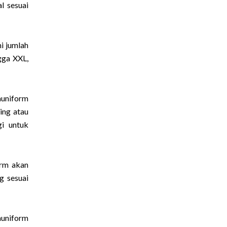
l sesuai
i jumlah
gga XXL,
auniform
ting atau
gi untuk
orm akan
g sesuai
auniform