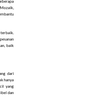
Beberapa
 Mozaik,
membantu
terbaik.
 pesanan
an, baik
ang dari
ak hanya
cil yang
ibel dan