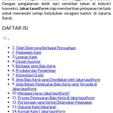
Dengan pengalaman lebih dari sembilan tahun di industri
konveksi,
Jakartauniform
siap memberikan pelayanan terbaik
untuk memenuhi setiap kebutuhan seragam kantor di Jakarta
Barat.
DAFTAR ISI
Telah Dipercaya Berbagai Perusahaan
Pelanggan Kami
Layanan Kami
Desain Kustom
Berbagai Jenis Baju Kerja
Produksi dan Pengiriman
Konsultasi Gratis
Jenis Baju Kerja yang Disediakan oleh Jakartauniform
Jenis Bahan Pembuatan Baju Kerja yang Tersedia di
Jakartauniform
Mengapa Harus Jakartauniform?
Proses Pemesanan Baju Kerja di Jakartauniform
Pertanyaan yang Sering Ditanyakan Pelanggan
Hubungi Kami Sekarang!
Kontak Kami | Jakartauniform