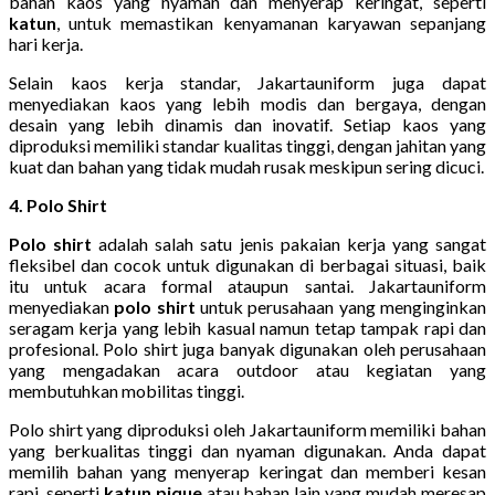
bahan kaos yang nyaman dan menyerap keringat, seperti
katun
, untuk memastikan kenyamanan karyawan sepanjang
hari kerja.
Selain kaos kerja standar, Jakartauniform juga dapat
menyediakan kaos yang lebih modis dan bergaya, dengan
desain yang lebih dinamis dan inovatif. Setiap kaos yang
diproduksi memiliki standar kualitas tinggi, dengan jahitan yang
kuat dan bahan yang tidak mudah rusak meskipun sering dicuci.
4. Polo Shirt
Polo shirt
adalah salah satu jenis pakaian kerja yang sangat
fleksibel dan cocok untuk digunakan di berbagai situasi, baik
itu untuk acara formal ataupun santai. Jakartauniform
menyediakan
polo shirt
untuk perusahaan yang menginginkan
seragam kerja yang lebih kasual namun tetap tampak rapi dan
profesional. Polo shirt juga banyak digunakan oleh perusahaan
yang mengadakan acara outdoor atau kegiatan yang
membutuhkan mobilitas tinggi.
Polo shirt yang diproduksi oleh Jakartauniform memiliki bahan
yang berkualitas tinggi dan nyaman digunakan. Anda dapat
memilih bahan yang menyerap keringat dan memberi kesan
rapi, seperti
katun pique
atau bahan lain yang mudah meresap