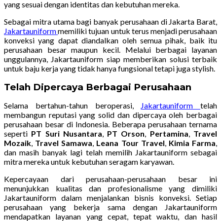
yang sesuai dengan identitas dan kebutuhan mereka.
Sebagai mitra utama bagi banyak perusahaan di Jakarta Barat,
Jakartauniform
memiliki tujuan untuk terus menjadi perusahaan
konveksi yang dapat diandalkan oleh semua pihak, baik itu
perusahaan besar maupun kecil. Melalui berbagai layanan
unggulannya, Jakartauniform siap memberikan solusi terbaik
untuk baju kerja yang tidak hanya fungsional tetapi juga stylish.
Telah Dipercaya Berbagai Perusahaan
Selama bertahun-tahun beroperasi,
Jakartauniform
telah
membangun reputasi yang solid dan dipercaya oleh berbagai
perusahaan besar di Indonesia. Beberapa perusahaan ternama
seperti
PT Suri Nusantara
,
PT Orson
,
Pertamina
,
Travel
Mozaik
,
Travel Samawa
,
Leana Tour Travel
,
Kimia Farma
,
dan masih banyak lagi telah memilih Jakartauniform sebagai
mitra mereka untuk kebutuhan seragam karyawan.
Kepercayaan dari perusahaan-perusahaan besar ini
menunjukkan kualitas dan profesionalisme yang dimiliki
Jakartauniform dalam menjalankan bisnis konveksi. Setiap
perusahaan yang bekerja sama dengan Jakartauniform
mendapatkan layanan yang cepat, tepat waktu, dan hasil