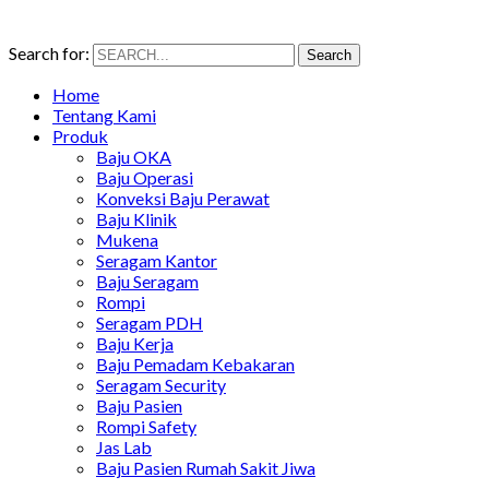
Search for:
Search
Home
Tentang Kami
Produk
Baju OKA
Baju Operasi
Konveksi Baju Perawat
Baju Klinik
Mukena
Seragam Kantor
Baju Seragam
Rompi
Seragam PDH
Baju Kerja
Baju Pemadam Kebakaran
Seragam Security
Baju Pasien
Rompi Safety
Jas Lab
Baju Pasien Rumah Sakit Jiwa