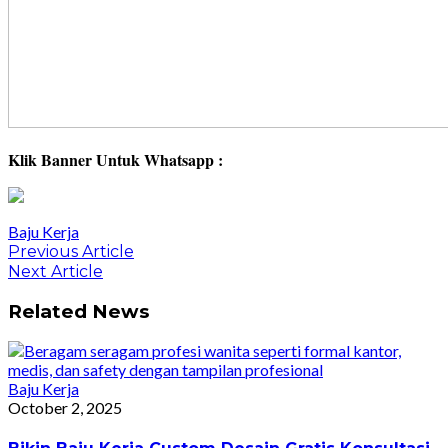
Klik Banner Untuk Whatsapp :
Baju Kerja
Post
Previous
Previous Article
Article:
Next
Next Article
navigation
Article:
Related News
Baju Kerja
October 2, 2025