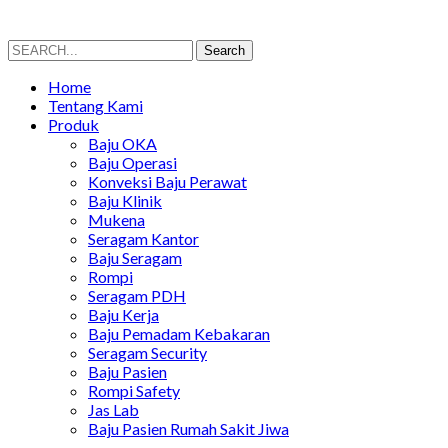
Search
Search
for:
Home
Tentang Kami
Produk
Baju OKA
Baju Operasi
Konveksi Baju Perawat
Baju Klinik
Mukena
Seragam Kantor
Baju Seragam
Rompi
Seragam PDH
Baju Kerja
Baju Pemadam Kebakaran
Seragam Security
Baju Pasien
Rompi Safety
Jas Lab
Baju Pasien Rumah Sakit Jiwa